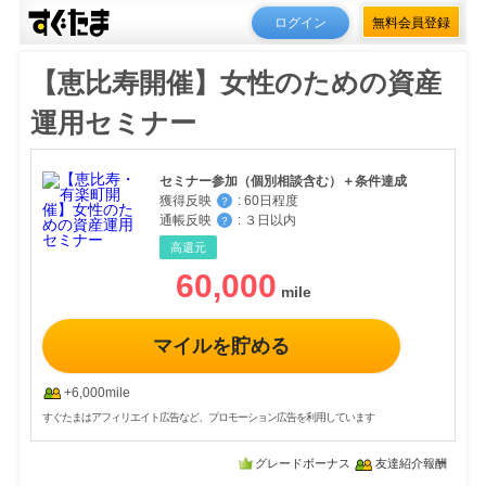
ログイン
無料会員登録
【恵比寿開催】女性のための資産
運用セミナー
セミナー参加（個別相談含む）＋条件達成
獲得反映
:
60日程度
？
通帳反映
:
３日以内
？
高還元
60,000
マイルを貯める
+6,000mile
すぐたまはアフィリエイト広告など、プロモーション広告を利用しています
グレードボーナス
友達紹介報酬