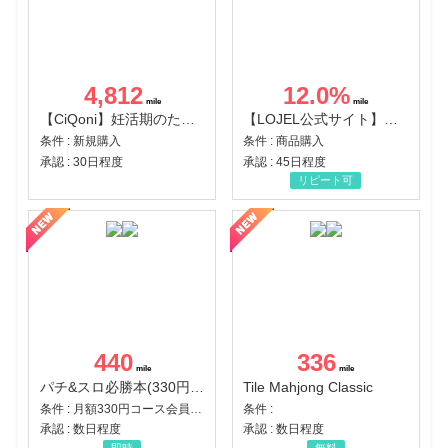
4,812
12.0
%
【CiQoni】妊活期のための葉酸サプリ
【LOJEL公式サイト】スーツケース・バッグ
条件 : 新規購入
条件 : 商品購入
承認 : 30日程度
承認 : 45日程度
リピート可
440
336
パチ&スロ必勝本(330円コース)
Tile Mahjong Classic
条件 : 月額330円コース会員登録完了
条件 :
承認 : 数日程度
承認 : 数日程度
即時
無料