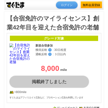
ログイン
無料会員登録
【合宿免許のマイライセンス】創
業42年目を迎えた合宿免許の老舗
グレード対象
新規合宿参加
獲得反映
:
30日程度
？
通帳反映
:
３日以内
？
8,000
掲載終了しました
+800mile
すぐたまはアフィリエイト広告など、プロモーション広告を利用しています
グレードボーナス
友達紹介報酬