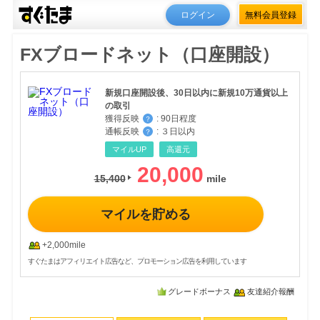
ログイン
無料会員登録
FXブロードネット（口座開設）
新規口座開設後、30日以内に新規10万通貨以上
の取引
獲得反映
:
90日程度
？
通帳反映
:
３日以内
？
マイルUP
高還元
20,000
15,400
マイルを貯める
+2,000mile
すぐたまはアフィリエイト広告など、プロモーション広告を利用しています
グレードボーナス
友達紹介報酬