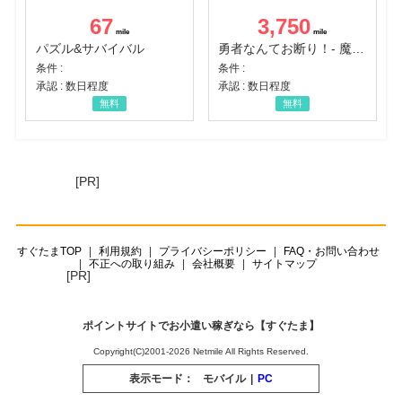
67
3,750
パズル&サバイバル
勇者なんてお断り！- 魔王の力で異世界征服
条件 :
条件 :
承認 : 数日程度
承認 : 数日程度
無料
無料
[PR]
すぐたまTOP
利用規約
プライバシーポリシー
FAQ・お問い合わせ
不正への取り組み
会社概要
サイトマップ
[PR]
ポイントサイトでお小遣い稼ぎなら【すぐたま】
Copyright(C)2001-2026 Netmile All Rights Reserved.
表示モード：
モバイル
|
PC