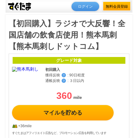
ログイン
無料会員登録
【初回購入】ラジオで大反響！全
国店舗の飲食店使用！熊本馬刺
【熊本馬刺しドットコム】
グレード対象
初回購入
獲得反映
:
90日程度
？
通帳反映
:
３日以内
？
360
マイルを貯める
+36mile
すぐたまはアフィリエイト広告など、プロモーション広告を利用しています