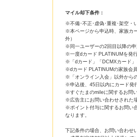
14時間前
Trip.com（トリップドットコム）ホテル
5.0
マイル却下条件：
%mile
にお申し込みがありました
※不備･不正･虚偽･重複･架空
23時間前
※本ページから申込時、家族カ
Rakuten Fashion(楽天ファッション)
4.5
外）
%mile
にお申し込みがありました
※同一ユーザーの2回目以降の申
※一度dカード PLATINUM
8時間前
楽天ブックス
※「dカード」「DCMXカード」
1.0
%mile
※dカード PLATINUMの家
にお申し込みがありました
※「オンライン入会」以外から
8時間前
※申込後、45日以内にカード発
楽天市場
2.0
※すぐたまのmileに関するお
%mile
にお申し込みがありました
※広告主にお問い合わせされた
※ポイント付与に関するお問い
なります。
下記条件の場合、お問い合わせ