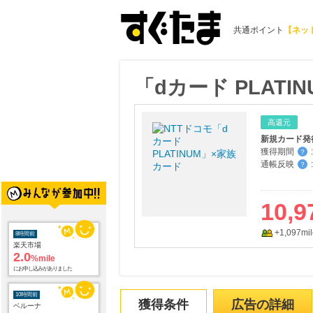
共通ポイント
【ネッ
「dカード PLATI
高還元
新規カード発
獲得期間
:
？
通帳反映
:
？
10,9
8時間前
楽天市場
2.0
%mile
+1,097mil
にお申し込みがありました
10時間前
ベルーナ
6.0
%mile
獲得条件
広告の詳細
にお申し込みがありました