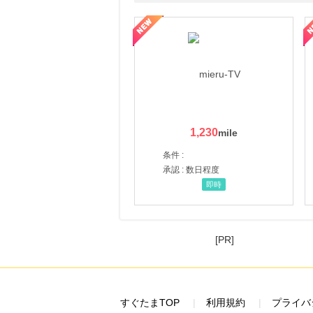
ni】妊活期のための葉酸サプリ
【LOJEL公式サイト】スーツケース・バッグ
【ロデオドライブ】創業70
1,230
条件 :
承認 : 数日程度
即時
[PR]
すぐたまTOP
利用規約
プライバ