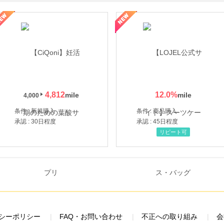
年の信頼と高価買取を実現！ブランド品・貴金属の無料査定
4,812
12.0
%
4,000
条件 : 新規購入
条件 : 商品購入
承認 : 30日程度
承認 : 45日程度
リピート可
シーポリシー
FAQ・お問い合わせ
不正への取り組み
会