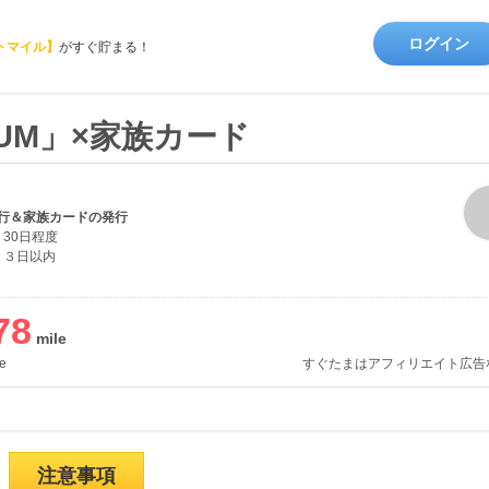
ログイン
トマイル】
がすぐ貯まる！
NUM」×家族カード
行＆家族カードの発行
30日程度
３日以内
78
e
すぐたまはアフィリエイト広告
注意事項