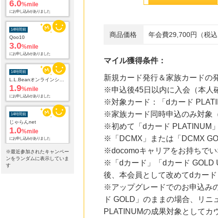
14時間前
Qoo10
3.0
%mile
商品価格
年会費29,700円（税
にお申し込みがありました
14時間前
マイル獲得条件：
L.L.Beanオンラインショップ
1.9
%mile
新規カード発行＆家族カードの
にお申し込みがありました
※申込後45日以内に入会（本人
14時間前
※対象カード：「dカード PLATI
じゃらんnet
1.0
%mile
※家族カード同時申込のみ対象
にお申し込みがありました
※初めて「dカード PLATINU
※「DCMX」または「DCMX 
14時間前
国内最大級の総合電子書籍ストア ブックライブ
※docomoキャリアをお持ち
3.0
※最近参加されたキャンペー
%mile
ンをランダムに表示していま
※「dカード」「dカード GOL
にお申し込みがありました
す
後、本会員として改めてdカード 
14時間前
※アップグレードでのお申込みの
電子貸本Renta!
14.0
%mile
ド GOLD」のままの場合、リニ
にお申し込みがありました
PLATINUMの成果対象とし