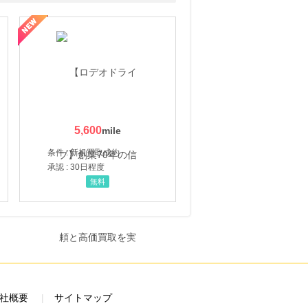
5,600
条件 : 新規買取成約
承認 : 30日程度
無料
社概要
サイトマップ