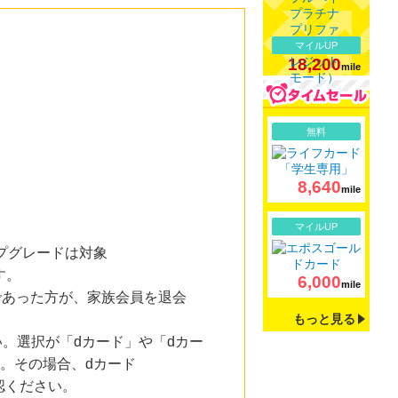
マイルUP
18,200
mile
詳細
無料
8,640
mile
詳細
マイルUP
ップグレードは対象
す。
6,000
mile
員であった方が、家族会員を退会
もっと見る
い。選択が「dカード」や「dカー
す。その場合、dカード
認ください。