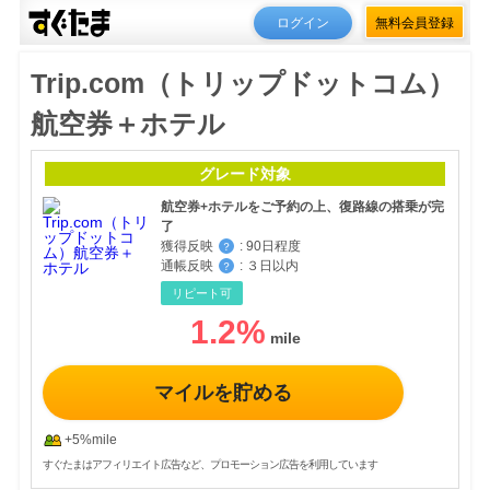
ログイン
無料会員登録
Trip.com（トリップドットコム）
航空券＋ホテル
グレード対象
航空券+ホテルをご予約の上、復路線の搭乗が完
了
獲得反映
:
90日程度
？
通帳反映
:
３日以内
？
リピート可
1.2
%
マイルを貯める
+5%mile
すぐたまはアフィリエイト広告など、プロモーション広告を利用しています