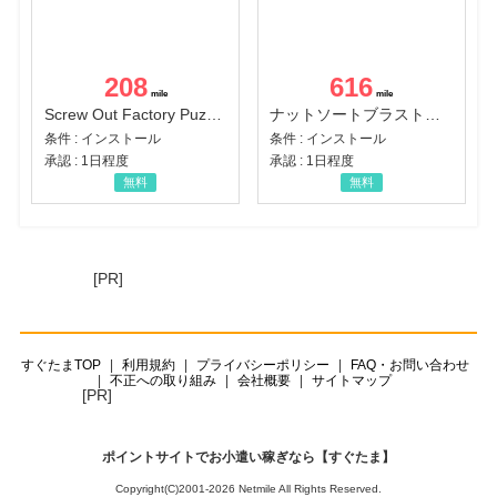
208
616
Screw Out Factory Puzzle 3D（経験値バーのマイルストーンを5にする（ユーザーレベル5に到達する））（Android）
ナットソートブラスト：カラーパズル（チャレンジ11完了）（Android）
条件 : インストール
条件 : インストール
承認 : 1日程度
承認 : 1日程度
無料
無料
[PR]
すぐたまTOP
利用規約
プライバシーポリシー
FAQ・お問い合わせ
不正への取り組み
会社概要
サイトマップ
[PR]
ポイントサイトでお小遣い稼ぎなら【すぐたま】
Copyright(C)2001-2026 Netmile All Rights Reserved.