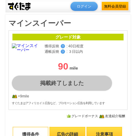
ログイン
無料会員登録
マインスイーパー
グレード対象
獲得反映
:
40日程度
？
通帳反映
:
３日以内
？
90
掲載終了しました
+9mile
すぐたまはアフィリエイト広告など、プロモーション広告を利用しています
グレードボーナス
友達紹介報酬
獲得条件
広告の詳細
注意事項