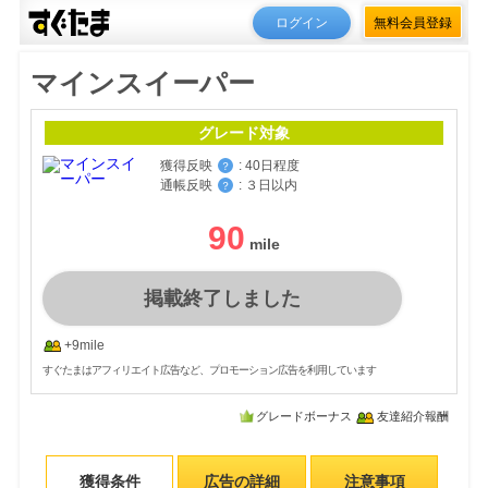
ログイン
無料会員登録
マインスイーパー
グレード対象
獲得反映
:
40日程度
？
通帳反映
:
３日以内
？
90
掲載終了しました
+9mile
すぐたまはアフィリエイト広告など、プロモーション広告を利用しています
グレードボーナス
友達紹介報酬
獲得条件
広告の詳細
注意事項