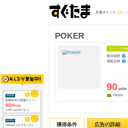
共通ポイント
【ネッ
POKER
グレード対
獲得期間
:
？
通帳反映
:
？
8時間前
創業60年の老舗クリーニング店が贈る【宅配ふとんクリーニングリナビス】
90
800
mile
にお申し込みがありました
+9mile
8時間前
OZmall（オズモール） ヘアサロン
240
mile
にお申し込みがありました
獲得条件
広告の詳細
8時間前