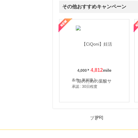
その他おすすめキャンペーン
式サイト】スーツケース・バッグ
【ロデオドライブ】創業70年の信頼と高価買取を実現！ブランド品
【ファビウス公式EC】すべて
4,812
4,000
条件 : 新規購入
承認 : 30日程度
[PR]