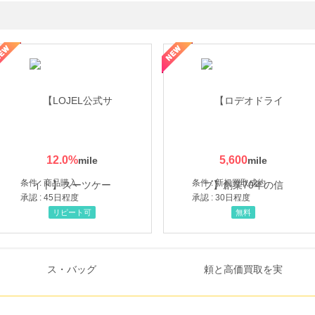
・貴金属の無料査定
の女性を美しくをテーマにした商品で女性の美を応援しています
12.0
%
5,600
条件 : 商品購入
条件 : 新規買取成約
承認 : 45日程度
承認 : 30日程度
リピート可
無料