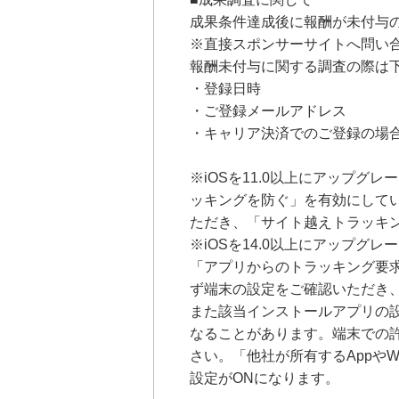
800
mile
成果条件達成後に報酬が未付与
にお申し込みがありました
※直接スポンサーサイトへ問い
18時間前
報酬未付与に関する調査の際は
Rakuten Fashion(楽天ファッション)
4.5
・登録日時
%mile
にお申し込みがありました
・ご登録メールアドレス
・キャリア決済でのご登録の場
2時間前
楽天市場
2.0
%mile
※iOSを11.0以上にアップグレ
にお申し込みがありました
ッキングを防ぐ」を有効にして
8時間前
ただき、「サイト越えトラッキン
創業60年の老舗クリーニング店が贈る【宅配ふとんクリーニングリナビス】
800
※iOSを14.0以上にアップ
mile
にお申し込みがありました
「アプリからのトラッキング要
ず端末の設定をご確認いただき
また該当インストールアプリの
なることがあります。端末での
さい。「他社が所有するAppや
設定がONになります。