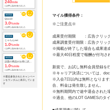
Qoo10
3.0
%mile
にお申し込みがありました
マイル獲得条件：
8時間前
じゃらんnet
※ご注意点※
1.0
%mile
にお申し込みがありました
成果受付期限 ：広告クリック
8時間前
成果調査受付期限：広告クリック
話題の商品がお得に試せる【サンプル百貨店】ちょっプル申込
1.0
※掲載が終了した場合も成果達
%mile
にお申し込みがありました
※最大40日程度で報酬が付与さ
8時間前
Yahoo!ショッピング
新規で、お試し無料会員登録を
2.0
%mile
※キャリア決済については、doc
にお申し込みがありました
※最近参加されたキャンペー
※入会7日以内は無料となります
ンをランダムに表示していま
8時間前
す
合、料金は発生致しません。
Joshin webショップ
1.0
※無料期間内で途中退会された
%mile
にお申し込みがありました
※過去、他のLOT GAMES
10時間前
楽天インサイト
■成果調査に関して