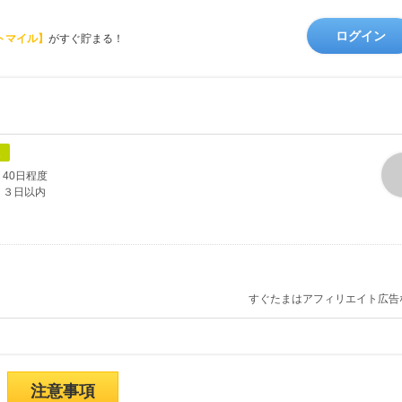
ログイン
トマイル】
がすぐ貯まる！
象
40日程度
３日以内
すぐたまはアフィリエイト広告
注意事項