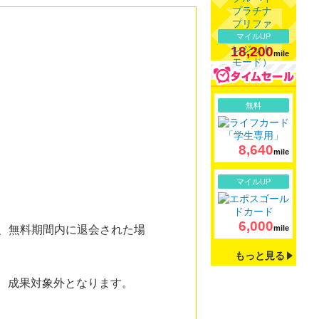
マイルUP
18,200
mile
詳細
無料
8,640
mile
詳細
マイルUP
6,000
た、無料期間内に退会された場
mile
もっと見る
は、成果対象外となります。