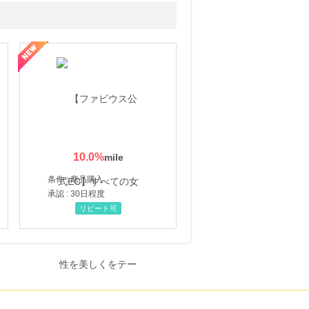
10.0
%
条件 : 商品購入
承認 : 30日程度
リピート可