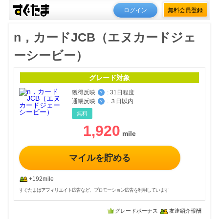
ログイン
無料会員登録
n，カードJCB（エヌカードジェ
ーシービー）
グレード対象
獲得反映
:
31日程度
？
通帳反映
:
３日以内
？
無料
1,920
マイルを貯める
+192mile
すぐたまはアフィリエイト広告など、プロモーション広告を利用しています
グレードボーナス
友達紹介報酬