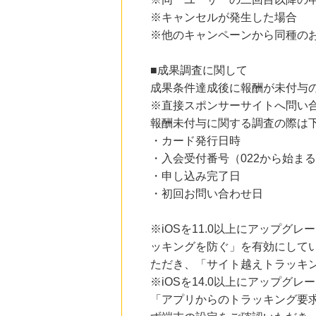
にお申し込みがありました
※キャンセルが発生した場合
※他のキャンペーンから同種の
18時間前
ブックオフオンライン販売
3.0
%mile
■成果調査に関して
にお申し込みがありました
成果条件達成後に報酬が未付与
9時間前
※直接スポンサーサイトへ問い
楽天市場
2.0
報酬未付与に関する調査の際は
%mile
にお申し込みがありました
・カード発行日時
・入会受付番号（022から始まる
9時間前
楽天ブックス
・申し込み完了日
1.0
%mile
・初回お問い合わせ日
にお申し込みがありました
※iOSを11.0以上にアップグレ
ッキングを防ぐ」を有効にして
ただき、「サイト越えトラッキン
※iOSを14.0以上にアップ
「アプリからのトラッキング要