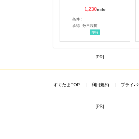
1,230
条件 :
承認 : 数日程度
即時
[PR]
すぐたまTOP
利用規約
プライバ
[PR]