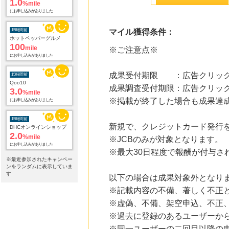
100
mile
にお申し込みがありました
マイル獲得条件：
15時間前
Qoo10
3.0
※ご注意点※
%mile
にお申し込みがありました
成果受付期限 ：広告クリック
15時間前
DHCオンラインショップ
成果調査受付期限：広告クリック
2.0
%mile
※掲載が終了した場合も成果達
にお申し込みがありました
15時間前
新規で、クレジットカード発行
電子貸本Renta!
14.0
※JCBのみが対象となります。
%mile
にお申し込みがありました
※最大30日程度で報酬が付与さ
※最近参加されたキャンペー
ンをランダムに表示していま
15時間前
す
Yahoo!ショッピング
以下の場合は成果対象外となり
2.0
%mile
※記載内容の不備、著しく不正
にお申し込みがありました
※虚偽、不備、架空申込、不正
15時間前
※過去に登録のあるユーザーか
アニメイトオンラインショップ
2.0
※同一ユーザーの二回目以降の
%mile