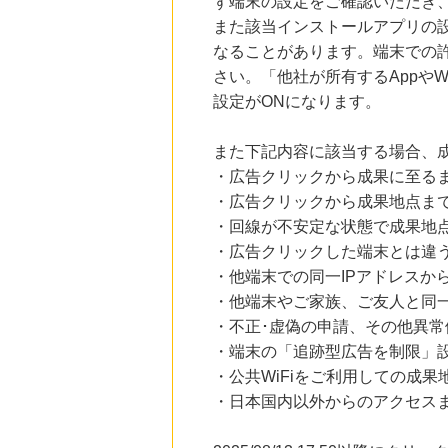
ず端末の設定をご確認いただき
また該当インストールアプリの
なることがあります。端末での
さい。「他社が所有するAppや
設定がONになります。
また下記内容に該当する場合、
・広告クリックから成果に至る
・広告クリックから成果地点ま
・回線が不安定な状態で成果地
・広告クリックした端末とは違
・他端末での同一IPアドレスか
・他端末やご家族、ご友人と同一
・不正･虚偽の申請、その他異常
・端末の「追跡型広告を制限」
・公共WiFiをご利用しての成果
・日本国内以外からのアクセスま