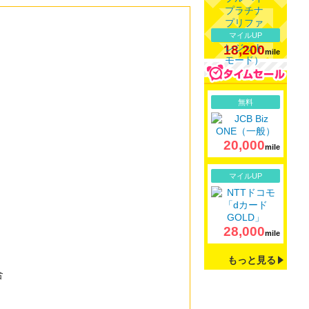
マイルUP
18,200
mile
詳細
無料
20,000
mile
詳細
マイルUP
28,000
mile
もっと見る
合