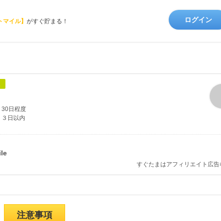
ログイン
トマイル】
がすぐ貯まる！
象
30日程度
３日以内
すぐたまはアフィリエイト広告
注意事項