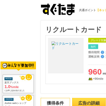
共通ポイント
【ネッ
リクルートカード
グレード対
無料
獲得期間
:
？
通帳反映
:
？
9時間前
楽天ブックス
1.0
%mile
960
にお申し込みがありました
+96mile
15時間前
Joshin webショップ
1.0
%mile
にお申し込みがありました
15時間前
獲得条件
広告の詳細
ホットペッパーグルメ