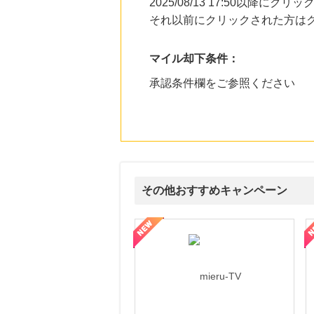
2025/08/13 17:50以降
それ以前にクリックされた方は
マイル却下条件：
承認条件欄をご参照ください
その他おすすめキャンペーン
ni】妊活期のための葉酸サプリ
【LOJEL公式サイト】スーツケース・バッグ
【ロデオドライブ】創業70