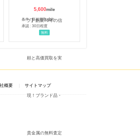
5,600
条件 : 新規買取成約
承認 : 30日程度
無料
社概要
サイトマップ