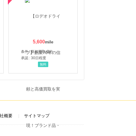
5,600
条件 : 新規買取成約
承認 : 30日程度
無料
社概要
サイトマップ