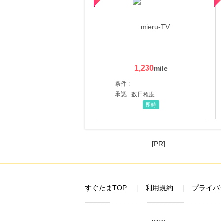
1,230
条件 :
承認 : 数日程度
即時
[PR]
すぐたまTOP
利用規約
プライバ