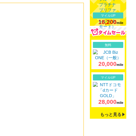
マイルUP
18,200
mile
詳細
無料
20,000
mile
詳細
マイルUP
28,000
mile
もっと見る