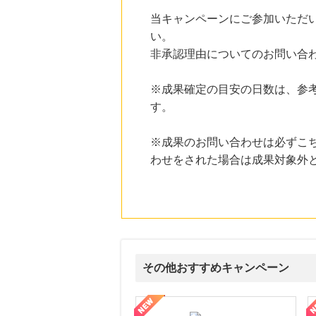
にお申し込みがありました
当キャンペーンにご参加いただ
13時間前
い。
ブックオフオンライン販売
非承認理由についてのお問い合
3.0
%mile
にお申し込みがありました
※成果確定の目安の日数は、参
20時間前
す。
au PAY マーケット
1.0
%mile
にお申し込みがありました
※成果のお問い合わせは必ずこ
3時間前
わせをされた場合は成果対象外
Rakuten Fashion(楽天ファッション)
4.5
%mile
にお申し込みがありました
4時間前
楽天Kobo
1.0
%mile
にお申し込みがありました
その他おすすめキャンペーン
ni】妊活期のための葉酸サプリ
【LOJEL公式サイト】スーツケース・バッグ
【ロデオドライブ】創業70