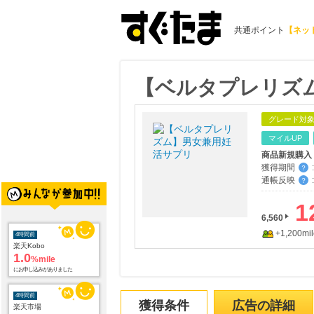
共通ポイント
【ネッ
【ベルタプレリズ
グレード対
マイルUP
商品新規購入
獲得期間
:
？
通帳反映
:
？
1
6,560
+1,200mil
4時間前
楽天Kobo
1.0
%mile
にお申し込みがありました
4時間前
獲得条件
広告の詳細
楽天市場