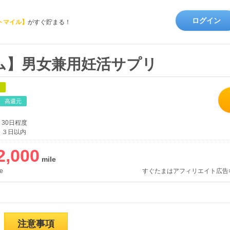
ログイン
トマイル】
がすぐ貯まる！
ム】男女兼用妊活サプリ
象
高還元
30日程度
３日以内
2,000
e
すぐたまはアフィリエイト広告
注意事項