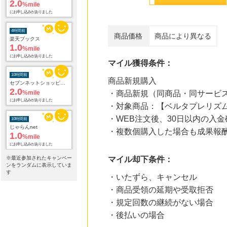
2.0
%mile
にお申し込みがありました
4時間前
商品価格
商品により異なる
楽天ブックス
1.0
%mile
にお申し込みがありました
マイル獲得条件：
10時間前
商品新規購入
セブンネットショッピング(セブン-イレブン受取なら送料無料)
2.0
%mile
・商品新規（同商品・同サービ
にお申し込みがありました
・対象商品：【ベルタプレリズ
・WEB注文後、30日以内の入金
10時間前
じゃらんnet
・複数個購入した場合も成果報
1.0
%mile
にお申し込みがありました
※最近参加されたキャンペー
マイル却下条件：
10時間前
ンをランダムに表示していま
Yahoo!ショッピング
す
・いたずら、キャンセル
2.0
%mile
にお申し込みがありました
・商品受領の延期や受取拒否
・規定回数の継続がない場合
10時間前
・後払いの場合
ホットペッパーグルメ
100
mile