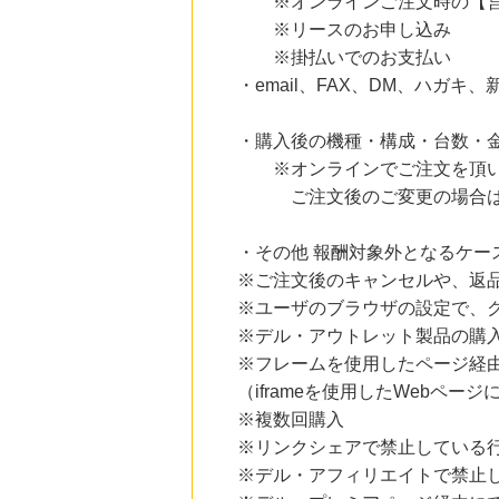
※オンラインご注文時の【営業
1.0
%mile
にお申し込みがありました
※リースのお申し込み
※掛払いでのお支払い
19時間前
・email、FAX、DM、ハガ
ブックオフオンライン販売
3.0
%mile
にお申し込みがありました
・購入後の機種・構成・台数・
10時間前
※オンラインでご注文を頂い
楽天市場
ご注文後のご変更の場合は、
2.0
%mile
にお申し込みがありました
・その他 報酬対象外となるケー
10時間前
※ご注文後のキャンセルや、返
楽天ブックス
1.0
%mile
※ユーザのブラウザの設定で、
にお申し込みがありました
※デル・アウトレット製品の購
※フレームを使用したページ経
（iframeを使用したWebペー
※複数回購入
※リンクシェアで禁止している
※デル・アフィリエイトで禁止