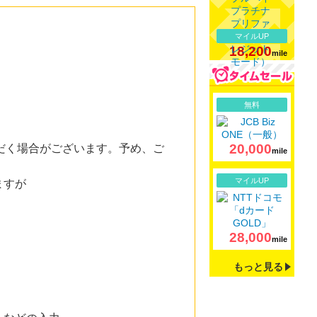
マイルUP
18,200
mile
詳細
無料
20,000
だく場合がございます。予め、ご
mile
詳細
マイルUP
ますが
28,000
mile
もっと見る