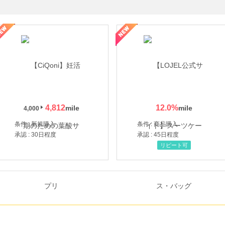
年の信頼と高価買取を実現！ブランド品・貴金属の無料査定
4,812
12.0
%
4,000
条件 : 新規購入
条件 : 商品購入
承認 : 30日程度
承認 : 45日程度
リピート可