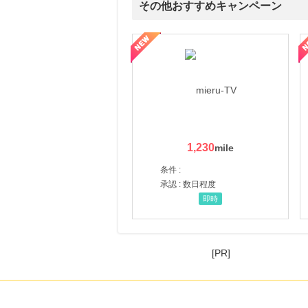
その他おすすめキャンペーン
ni】妊活期のための葉酸サプリ
【LOJEL公式サイト】スーツケース・バッグ
【ロデオドライブ】創業70
1,230
条件 :
承認 : 数日程度
即時
[PR]