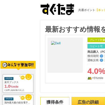
共通ポイント
【ネッ
最新おすすめ情報を
グレード対
リピート可
商品購入（P
獲得期間
:
？
通帳反映
:
？
10時間前
楽天ブックス
1.0
4.0
%mile
にお申し込みがありました
+5%mile
16時間前
国内最大級の総合電子書籍ストア ブックライブ
3.0
%mile
にお申し込みがありました
獲得条件
広告の詳細
16時間前