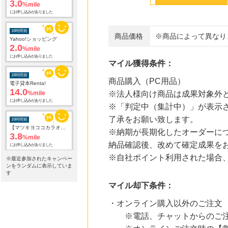
Yahoo!ショッピング
2.0
%mile
にお申し込みがありました
商品価格
※商品によって異なり
16時間前
電子貸本Renta!
14.0
%mile
マイル獲得条件：
にお申し込みがありました
商品購入（PC用品）
16時間前
【マツキヨココカラオンラインストア】マツモトキヨシ・ココカラファイン公式通販サイト
※法人様向け商品は成果対象外
3.8
%mile
※「判定中（集計中）」が表示さ
にお申し込みがありました
了承をお願い致します。
16時間前
※納期が長期化したオーダーに
adidas Online Shop（アディダスオンラインショップ）
1.0
%mile
納品確認後、改めて確定成果を
にお申し込みがありました
※自社ポイント利用された場合
※最近参加されたキャンペー
ンをランダムに表示していま
16時間前
す
Qoo10
マイル却下条件：
3.0
%mile
にお申し込みがありました
・オンライン購入以外のご注文
18時間前
※電話、チャットからのご注
au PAY マーケット