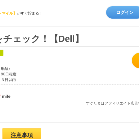
ログイン
トマイル】
がすぐ貯まる！
チェック！【Dell】
象
C用品）
90日程度
３日以内
%
すぐたまはアフィリエイト広告
注意事項