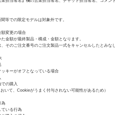
担当者名】欄の営業担当者名、チャット担当者名、コメン
キ、新聞等での限定モデルは対象外です。
金額変更の場合
た金額が最終製品・構成・金額となります。
そのご注文番号のご注文製品一式をキャンセルしたとみな
ス
品
クッキーがオフとなっている場合
入
由での購入
ジにおいて、Cookieがうまく付与されない可能性があるため）
行為
している行為