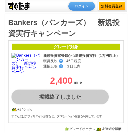
ログイン
無料会員登録
Bankers（バンカーズ） 新規投
資実行キャンペーン
グレード対象
新規投資家登録かつ新規投資実行（1万円以上）
獲得反映
:
45日程度
？
通帳反映
:
３日以内
？
2,400
掲載終了しました
+240mile
すぐたまはアフィリエイト広告など、プロモーション広告を利用しています
グレードボーナス
友達紹介報酬