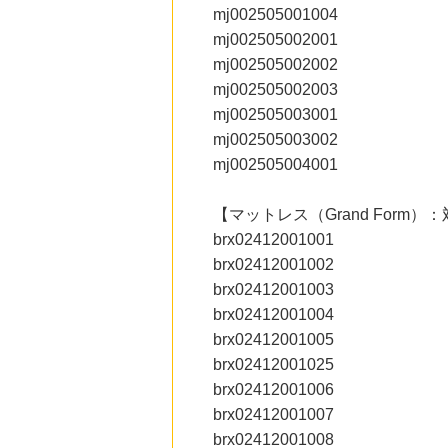
にお申し込みがありました
mj002505001004
mj002505002001
23時間前
mj002505002002
ベルーナ
2.0
%mile
mj002505002003
にお申し込みがありました
mj002505003001
2時間前
mj002505003002
セブンネットショッピング(セブン-イレブン受取なら送料無料)
mj002505004001
2.0
%mile
にお申し込みがありました
【マットレス（Grand Form
2時間前
brx02412001001
紀伊國屋書店 ウェブストア
1.5
%mile
brx02412001002
にお申し込みがありました
brx02412001003
brx02412001004
brx02412001005
brx02412001025
brx02412001006
brx02412001007
brx02412001008