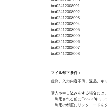
brx02412008001
brx02412008002
brx02412008003
brx02412008004
brx02412008005
brx02412008009
brx02412008006
brx02412008007
brx02412008008
マイル却下条件：
虚偽、入力内容不備、返品、キ
購入や申し込みをする場合には
・利用される前にCookie/キ
・利用の都度にリンクコードを