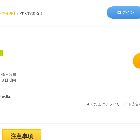
ログイン
トマイル】
がすぐ貯まる！
象
45日程度
３日以内
%
すぐたまはアフィリエイト広告
注意事項