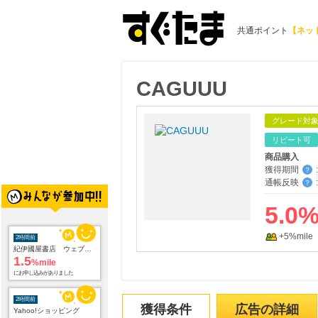
共通ポイント
【ネッ
CAGUUU
グレード対
リピート可
商品購入
獲得期間
:
？
通帳反映
:
？
5.0
+5%mile
2時間前
Yahoo!ショッピング
2.0
%mile
にお申し込みがありました
2時間前
獲得条件
広告の詳細
【食べログ】飲食店ネット予約