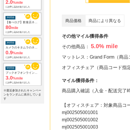
80
mile
にお申し込みがありました
2時間前
商品価格
商品により異なる
カメラのキタムラのネットショップ
0.9
%mile
にお申し込みがありました
その他マイル獲得条件
5時間前
5.0
% mile
その他商品：
ブックオフオンライン販売
3.0
%mile
マットレス：Grand Form（
にお申し込みがありました
オフィスチェア（商品コード指
9時間前
アニメ、グッズ、ゲーム、声優、フィギュア多数販売のチェーンストア【ゲーマーズ】
2.0
%mile
マイル獲得条件：
にお申し込みがありました
商品購入確認（入金・配送完了
※最近参加されたキャンペー
20時間前
ンをランダムに表示していま
楽天市場
す
2.0
%mile
【オフィスチェア：対象商品コ
にお申し込みがありました
mj002505001001
20時間前
mj002505001002
楽天ブックス
mj002505001003
1.0
%mile