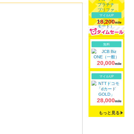
マイルUP
18,200
mile
詳細
無料
20,000
mile
詳細
マイルUP
28,000
mile
もっと見る