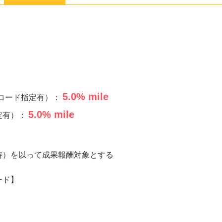
5.0
% mile
商品コード指定有）：
5.0
% mile
定有）：
時）を以って成果報酬対象とする
ード】