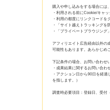
にお申し込みがありました
購入や申し込みをする場合には
12時間前
・利用される前にCookie/キ
Yahoo!ショッピング
・利用の都度にリンクコードを
2.0
%mile
にお申し込みがありました
・「サイト越えトラッキングを防ぐ
・「プライベートブラウジング」
15時間前
ブックオフオンライン販売
3.0
%mile
アフィリエイト広告経由以外の
にお申し込みがありました
可能性もあります。あらかじめ
6時間前
Rakuten Fashion(楽天ファッション)
下記条件の場合、お問い合わせ
4.5
%mile
にお申し込みがありました
・成果結果に関するお問い合わ
・アクション日から90日を経
6時間前
を指します。）
楽天市場
2.0
%mile
にお申し込みがありました
調査時必要項目：登録日、受付