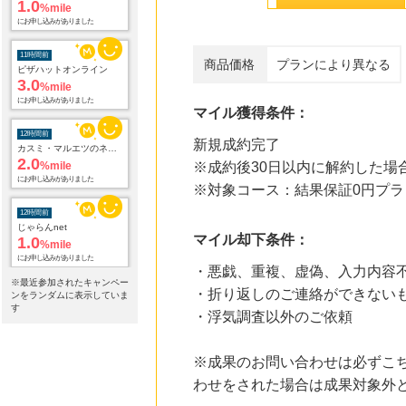
1.0
%mile
にお申し込みがありました
11時間前
商品価格
プランにより異なる
ピザハットオンライン
3.0
%mile
にお申し込みがありました
マイル獲得条件：
12時間前
新規成約完了
カスミ・マルエツのネットスーパー オンラインデリバリー
2.0
%mile
※成約後30日以内に解約した場
にお申し込みがありました
※対象コース：結果保証0円プラ
12時間前
じゃらんnet
マイル却下条件：
1.0
%mile
にお申し込みがありました
・悪戯、重複、虚偽、入力内容
※最近参加されたキャンペー
・折り返しのご連絡ができない
12時間前
ンをランダムに表示していま
国内最大級の総合電子書籍ストア ブックライブ
す
・浮気調査以外のご依頼
3.0
%mile
にお申し込みがありました
※成果のお問い合わせは必ずこ
12時間前
わせをされた場合は成果対象外
【航空券＋宿泊の予約はこちら】じゃらんパック
1.0
%mile