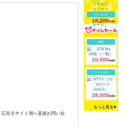
マイルUP
18,200
mile
詳細
無料
20,000
mile
詳細
マイルUP
28,000
mile
もっと見る
。広告主サイト側へ直接お問い合