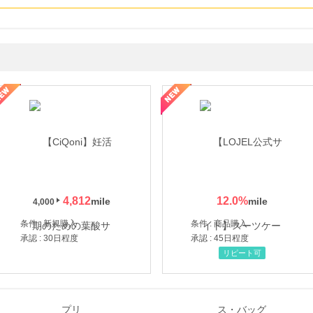
年の信頼と高価買取を実現！ブランド品・貴金属の無料査定
4,812
12.0
%
4,000
条件 : 新規購入
条件 : 商品購入
承認 : 30日程度
承認 : 45日程度
リピート可