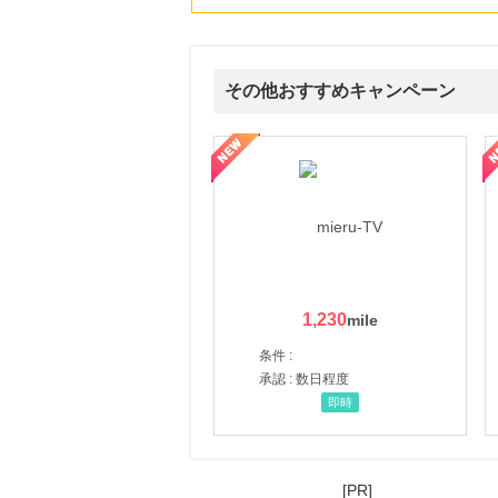
その他おすすめキャンペーン
ni】妊活期のための葉酸サプリ
【LOJEL公式サイト】スーツケース・バッグ
【ロデオドライブ】創業70
1,230
条件 :
承認 : 数日程度
即時
[PR]