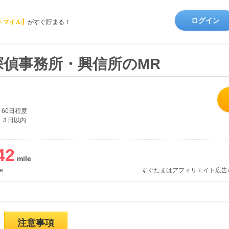
ログイン
トマイル】
がすぐ貯まる！
探偵事務所・興信所のMR
60日程度
３日以内
42
e
すぐたまはアフィリエイト広告
注意事項