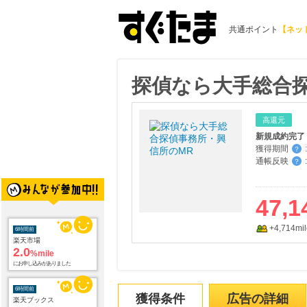
共通ポイント
【ネッ
探偵なら大手総合
高還元
新規成約完了
獲得期間
:
？
通帳反映
:
？
47,1
+4,714mil
6時間前
楽天市場
2.0
%mile
にお申し込みがありました
6時間前
獲得条件
広告の詳細
楽天ブックス