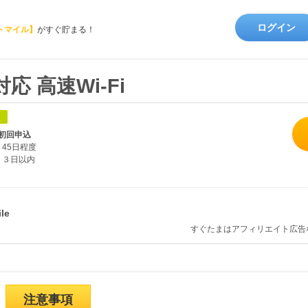
ログイン
トマイル】
がすぐ貯まる！
対応 高速Wi-Fi
象
初回申込
45日程度
３日以内
すぐたまはアフィリエイト広告
注意事項