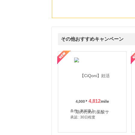
にお申し込みがありました
20時間前
【三井住友カード ゴールド（NL）】家族追加プロモーション
21,750
mile
にお申し込みがありました
その他おすすめキャンペーン
22時間前
すかいらーくの宅配
2.0
%mile
式サイト】スーツケース・バッグ
【ロデオドライブ】創業70年の信頼と高価買取を実現！ブランド品
【ファビウス公式EC】すべて
にお申し込みがありました
3時間前
楽天市場
2.0
%mile
にお申し込みがありました
3時間前
楽天ブックス
4,812
1.0
4,000
%mile
にお申し込みがありました
条件 : 新規購入
承認 : 30日程度