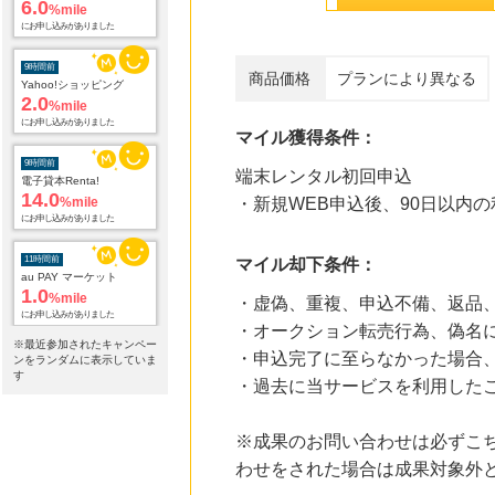
6.0
%mile
にお申し込みがありました
9時間前
商品価格
プランにより異なる
Yahoo!ショッピング
2.0
%mile
にお申し込みがありました
マイル獲得条件：
9時間前
端末レンタル初回申込
電子貸本Renta!
14.0
%mile
・新規WEB申込後、90日以内
にお申し込みがありました
11時間前
マイル却下条件：
au PAY マーケット
1.0
%mile
・虚偽、重複、申込不備、返品
にお申し込みがありました
・オークション転売行為、偽名
※最近参加されたキャンペー
12時間前
・申込完了に至らなかった場合
ンをランダムに表示していま
ブックオフオンライン販売
す
・過去に当サービスを利用した
3.0
%mile
にお申し込みがありました
※成果のお問い合わせは必ずこ
19時間前
Rakuten Fashion(楽天ファッション)
わせをされた場合は成果対象外
4.5
%mile