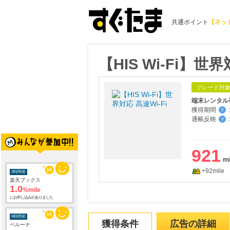
共通ポイント
【ネッ
【HIS Wi-Fi】世界
グレード対
端末レンタル
獲得期間
:
？
通帳反映
:
？
921
+92mile
3時間前
楽天ブックス
1.0
%mile
にお申し込みがありました
6時間前
獲得条件
広告の詳細
ベルーナ