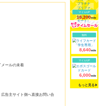
マイルUP
18,200
mile
詳細
無料
8,640
mile
詳細
マイルUP
了メールの未着
6,000
mile
もっと見る
。広告主サイト側へ直接お問い合