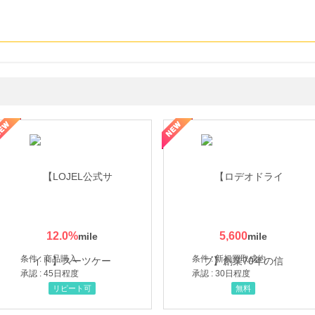
・貴金属の無料査定
の女性を美しくをテーマにした商品で女性の美を応援しています
12.0
%
5,600
条件 : 商品購入
条件 : 新規買取成約
承認 : 45日程度
承認 : 30日程度
リピート可
無料