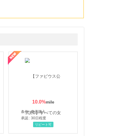
10.0
%
条件 : 商品購入
承認 : 30日程度
リピート可