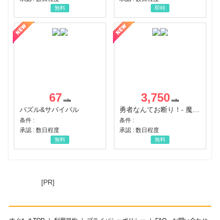
無料
即時
67
3,750
パズル&サバイバル
勇者なんてお断り！- 魔王の力で異世界征服
条件 :
条件 :
承認 : 数日程度
承認 : 数日程度
無料
無料
[PR]