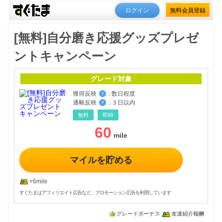
ログイン
無料会員登録
[無料]自分磨き応援グッズプレゼ
ントキャンペーン
グレード対象
獲得反映
:
数日程度
？
通帳反映
:
３日以内
？
無料
即時
60
マイルを貯める
+6mile
すぐたまはアフィリエイト広告など、プロモーション広告を利用しています
グレードボーナス
友達紹介報酬