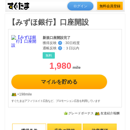
ログイン
無料会員登録
【みずほ銀行】口座開設
新規口座開設完了
獲得反映
:
30日程度
？
通帳反映
:
３日以内
？
無料
1,980
マイルを貯める
+198mile
すぐたまはアフィリエイト広告など、プロモーション広告を利用しています
グレードボーナス
友達紹介報酬