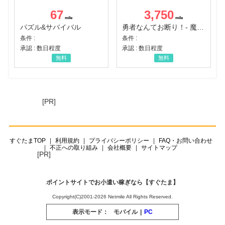
67
3,750
パズル&サバイバル
勇者なんてお断り！- 魔王の力で異世界征服
条件 :
条件 :
承認 : 数日程度
承認 : 数日程度
無料
無料
[PR]
すぐたまTOP
利用規約
プライバシーポリシー
FAQ・お問い合わせ
不正への取り組み
会社概要
サイトマップ
[PR]
ポイントサイトでお小遣い稼ぎなら【すぐたま】
Copyright(C)2001-2026 Netmile All Rights Reserved.
表示モード：
モバイル
|
PC