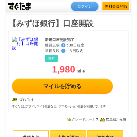
ログイン
無料会員登録
【みずほ銀行】口座開設
新規口座開設完了
獲得反映
:
30日程度
？
通帳反映
:
３日以内
？
無料
1,980
マイルを貯める
+198mile
すぐたまはアフィリエイト広告など、プロモーション広告を利用しています
グレードボーナス
友達紹介報酬