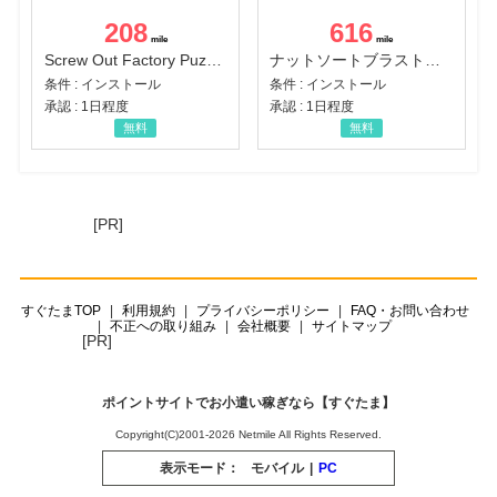
208
616
Screw Out Factory Puzzle 3D（経験値バーのマイルストーンを5にする（ユーザーレベル5に到達する））（Android）
ナットソートブラスト：カラーパズル（チャレンジ11完了）（Android）
条件 : インストール
条件 : インストール
承認 : 1日程度
承認 : 1日程度
無料
無料
[PR]
すぐたまTOP
利用規約
プライバシーポリシー
FAQ・お問い合わせ
不正への取り組み
会社概要
サイトマップ
[PR]
ポイントサイトでお小遣い稼ぎなら【すぐたま】
Copyright(C)2001-2026 Netmile All Rights Reserved.
表示モード：
モバイル
|
PC