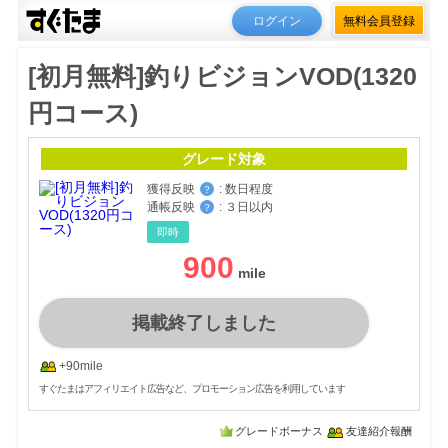
ログイン
無料会員登録
[初月無料]釣りビジョンVOD(1320
円コース)
グレード対象
獲得反映
:
数日程度
？
通帳反映
:
３日以内
？
即時
900
掲載終了しました
+90mile
すぐたまはアフィリエイト広告など、プロモーション広告を利用しています
グレードボーナス
友達紹介報酬