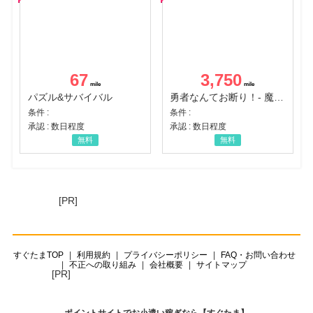
67
3,750
パズル&サバイバル
勇者なんてお断り！- 魔王の力で異世界征服
条件 :
条件 :
承認 : 数日程度
承認 : 数日程度
無料
無料
[PR]
すぐたまTOP
利用規約
プライバシーポリシー
FAQ・お問い合わせ
不正への取り組み
会社概要
サイトマップ
[PR]
ポイントサイトでお小遣い稼ぎなら【すぐたま】