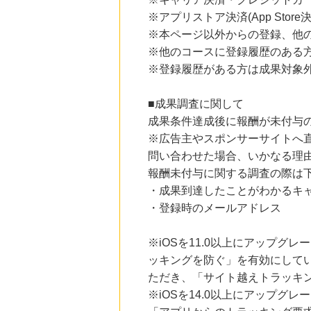
楽天ブックス
※アプリストア決済(App Store
1.0
%mile
※本ページ以外からの登録、他
にお申し込みがありました
※他のコースに登録履歴のある
23時間前
※登録履歴がある方は成果対象
楽天市場
2.0
%mile
にお申し込みがありました
■成果調査に関して
成果条件達成後に報酬が未付与
5時間前
ホットペッパーグルメ
※広告主やスポンサーサイトへ
100
mile
問い合わせた場合、いかなる理
にお申し込みがありました
報酬未付与に関する調査の際は
5時間前
・成果到達したことがわかるキ
Yahoo!ショッピング
2.0
%mile
・登録時のメールアドレス
にお申し込みがありました
※iOSを11.0以上にアップグレ
ッキングを防ぐ」を有効にして
ただき、「サイト越えトラッキン
※iOSを14.0以上にアップ