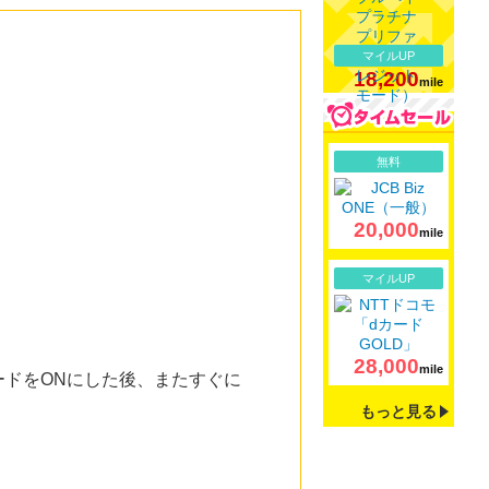
マイルUP
18,200
mile
詳細
無料
20,000
mile
詳細
マイルUP
28,000
mile
ドをONにした後、またすぐに
もっと見る