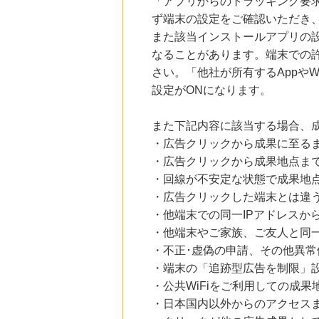
「アプリからのトラッキング要
ず端末の設定をご確認いただき
また該当インストールアプリの
なることがあります。端末での
さい。「他社が所有するAppや
設定がONになります。
また下記内容に該当する場合、
・広告クリックから成果に至る
・広告クリックから成果地点ま
・回線が不安定な状態で成果地
・広告クリックした端末とは違
・他端末での同一IPアドレスか
・他端末やご家族、ご友人と同一
・不正･虚偽の申請、その他異常
・端末の「追跡型広告を制限」
・公共WiFiをご利用しての成果
・日本国内以外からのアクセスま