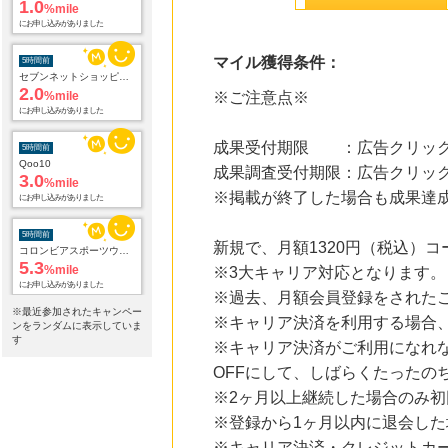
5時間前
セブンネットショッピング(セブン-イレブン受取なら送料無料)
2.0
%mile
マイル獲得条件：
にお申し込みがありました
※ご注意点※
5時間前
Qoo10
3.0
%mile
成果受付期限 ：広告クリック
にお申し込みがありました
成果調査受付期限：広告クリック
5時間前
※掲載が終了した場合も成果達
コロンビアスポーツウェア 公式サイト
5.3
%mile
にお申し込みがありました
新規で、月額1320円（税込）
※3大キャリア対応となります。
8時間前
ブックオフオンライン販売
※過去、月額会員登録をされた
3.0
%mile
※最近参加されたキャンペー
※キャリア決済を利用する場合、
にお申し込みがありました
ンをランダムに表示していま
す
※キャリア決済がご利用になれ
17時間前
OFFにして、しばらくたったの
SBI新生銀行「口座開設」
1,430
mile
※2ヶ月以上継続した場合のみ初
にお申し込みがありました
※登録から1ヶ月以内に退会した
※キャリア決済・クレジットカ
23時間前