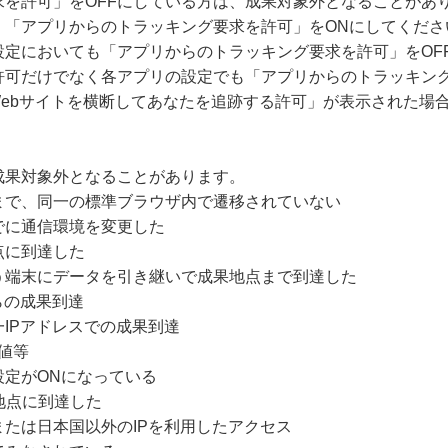
求を許可」をOFFにしている方は、成果対象外となることがあ
、「アプリからのトラッキング要求を許可」をONにしてくださ
設定においても「アプリからのトラッキング要求を許可」をOF
許可だけでなく各アプリの設定でも「アプリからのトラッキング
Webサイトを横断してあなたを追跡する許可」が表示された場
成果対象外となることがあります。
まで、同一の標準ブラウザ内で遷移されていない
でに通信環境を変更した
点に到達した
う端末にデータを引き継いで成果地点まで到達した
らの成果到達
IPアドレスでの成果到達
値等
設定がONになっている
地点に到達した
たは日本国以外のIPを利用したアクセス