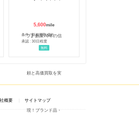
5,600
条件 : 新規買取成約
承認 : 30日程度
無料
社概要
サイトマップ