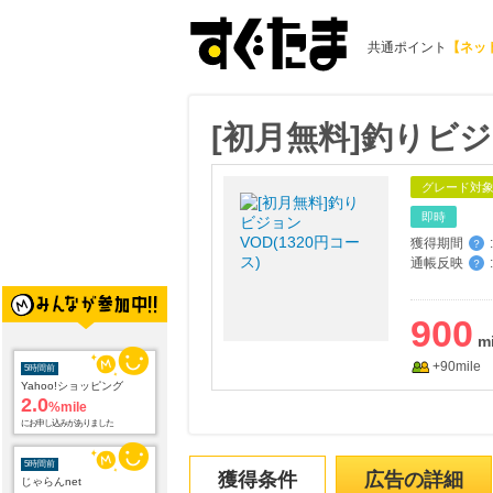
共通ポイント
【ネッ
[初月無料]釣りビジョ
グレード対
即時
獲得期間
:
？
通帳反映
:
？
5時間前
900
Yahoo!ショッピング
2.0
%mile
+90mile
にお申し込みがありました
5時間前
じゃらんnet
1.0
%mile
にお申し込みがありました
獲得条件
広告の詳細