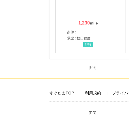
1,230
条件 :
承認 : 数日程度
即時
[PR]
すぐたまTOP
利用規約
プライバ
[PR]