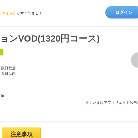
ログイン
トマイル】
がすぐ貯まる！
ンVOD(1320円コース)
象
数日程度
３日以内
すぐたまはアフィリエイト広告
注意事項