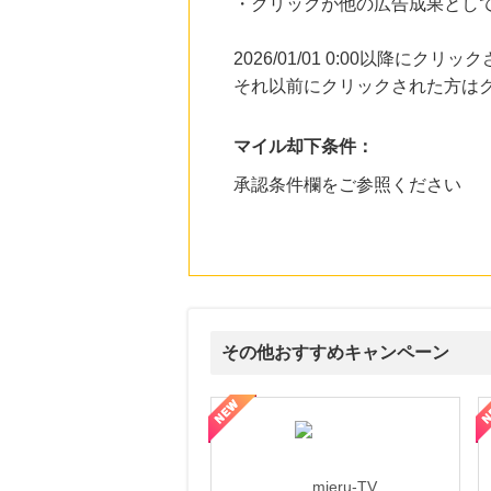
・クリックが他の広告成果とし
2026/01/01 0:00以降に
それ以前にクリックされた方は
マイル却下条件：
承認条件欄をご参照ください
その他おすすめキャンペーン
ni】妊活期のための葉酸サプリ
【LOJEL公式サイト】スーツケース・バッグ
【ロデオドライブ】創業70