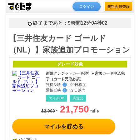
ログイン
無料会員登録
終了まであと：
9時間12分03秒76
【三井住友カード ゴールド
（NL）】家族追加プロモーション
グレード対象
新規クレジットカード発行＋家族カード申込完
了（カード受取必須）
獲得反映
:
90日程度
？
通帳反映
:
３日以内
？
マイルUP
高還元
21,750
12,000
マイルを貯める