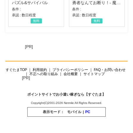
パズル&サバイバル
勇者なんてお断り！- 魔王の力で異世界征服
条件 :
条件 :
承認 : 数日程度
承認 : 数日程度
無料
無料
[PR]
すぐたまTOP
利用規約
プライバシーポリシー
FAQ・お問い合わせ
不正への取り組み
会社概要
サイトマップ
[PR]
ポイントサイトでお小遣い稼ぎなら【すぐたま】
Copyright(C)2001-2026 Netmile All Rights Reserved.
表示モード：
モバイル
|
PC