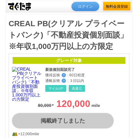
ログイン
無料会員登録
CREAL PB(クリアル プライベー
トバンク)「不動産投資個別面談」
※年収1,000万円以上の方限定
グレード対象
新規個別面談完了
獲得反映
:
60日程度
？
通帳反映
:
３日以内
？
マイルUP
高還元
120,000
80,000
掲載終了しました
+12,000mile