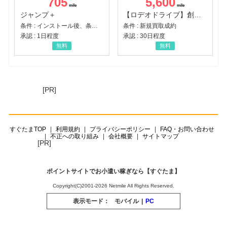
705
5,600
ジャンプ＋
【ロデオドライブ】創業70年の信頼と高価買取を実現！ブランド品・貴金属の無料査定
条件 : インストール後、条件達成
条件 : 新規買取成約
承認 : 1日程度
承認 : 30日程度
無料
無料
[PR]
すぐたまTOP
利用規約
プライバシーポリシー
FAQ・お問い合わせ
不正への取り組み
会社概要
サイトマップ
[PR]
ポイントサイトでお小遣い稼ぎなら【すぐたま】
Copyright(C)2001-2026 Netmile All Rights Reserved.
表示モード：
モバイル
|
PC