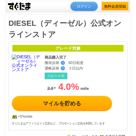
ログイン
無料会員登録
DIESEL（ディーゼル）公式オン
ラインストア
グレード対象
商品購入完了
獲得反映
:
90日程度
？
通帳反映
:
３日以内
？
リピート可
4.0
%
2.0
マイルを貯める
+5%mile
すぐたまはアフィリエイト広告など、プロモーション広告を利用しています