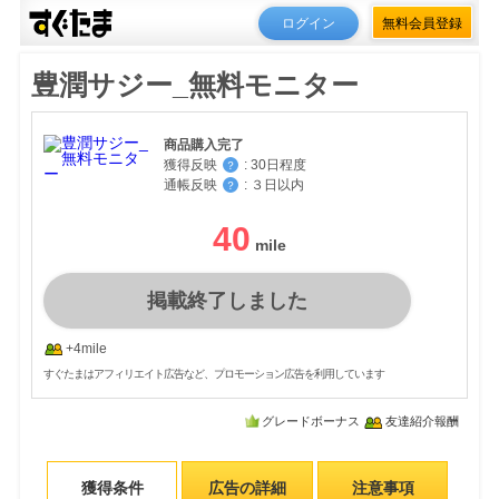
ログイン
無料会員登録
豊潤サジー_無料モニター
商品購入完了
獲得反映
:
30日程度
？
通帳反映
:
３日以内
？
40
掲載終了しました
+4mile
すぐたまはアフィリエイト広告など、プロモーション広告を利用しています
グレードボーナス
友達紹介報酬
獲得条件
広告の詳細
注意事項