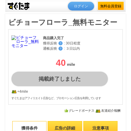
ログイン
無料会員登録
ビチョーフローラ_無料モニター
商品購入完了
獲得反映
:
30日程度
？
通帳反映
:
３日以内
？
40
掲載終了しました
+4mile
すぐたまはアフィリエイト広告など、プロモーション広告を利用しています
グレードボーナス
友達紹介報酬
獲得条件
広告の詳細
注意事項