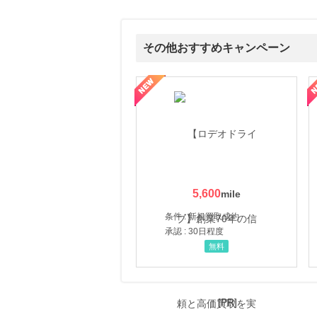
にお申し込みがありました
21時間前
ヤマダ電機 ヤマダモール
その他おすすめキャンペーン
0.9
%mile
にお申し込みがありました
属の無料査定
を美しくをテーマにした商品で女性の美を応援しています
【ITトレンドMoney】相談プロモーション
ハ
21時間前
Qoo10
3.0
%mile
にお申し込みがありました
4時間前
＠ｃｏｓｍｅ ｓｈｏｐｐｉｎｇ
3.0
%mile
5,600
にお申し込みがありました
条件 : 新規買取成約
15時間前
楽天ブックス
承認 : 30日程度
1.0
%mile
無料
にお申し込みがありました
[PR]