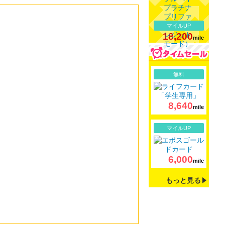
マイルUP
18,200
mile
詳細
無料
8,640
mile
詳細
マイルUP
6,000
mile
もっと見る