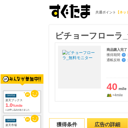
共通ポイント
【ネッ
ビチョーフローラ
商品購入完了
獲得期間
:
？
通帳反映
:
？
40
+4mile
15時間前
楽天ブックス
1.0
%mile
にお申し込みがありました
15時間前
獲得条件
広告の詳細
楽天市場