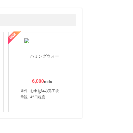
6,000
条件 : お申し込み完了後、決済登録完了と1ヶ月以内のサーバー初回設置。
承認 : 45日程度