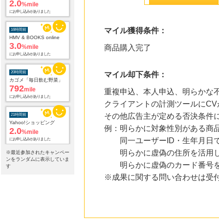
2.0
%mile
にお申し込みがありました
マイル獲得条件：
16時間前
HMV & BOOKS online
3.0
%mile
商品購入完了
にお申し込みがありました
20時間前
マイル却下条件：
カゴメ「毎日飲む野菜」
792
mile
重複申込、本人申込、明らかな不
にお申し込みがありました
クライアントの計測ツールにCV
その他広告主が定める否決条件
21時間前
Yahoo!ショッピング
例：明らかに対象性別がある商
2.0
%mile
同一ユーザーID・生年月日で
にお申し込みがありました
明らかに虚偽の住所を活用し
※最近参加されたキャンペー
21時間前
ンをランダムに表示していま
明らかに虚偽のカード番号を
レコチョク 日本最大級の音楽配信サイト
す
2.0
%mile
※成果に関する問い合わせは受
にお申し込みがありました
21時間前
セブンネットショッピング(セブン-イレブン受取なら送料無料)
2.0
%mile