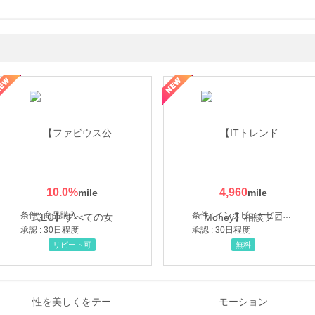
ミングウォーター【販売代理店】
10.0
%
4,960
条件 : 商品購入
条件 : インタビューヒアリング完了
承認 : 30日程度
承認 : 30日程度
リピート可
無料