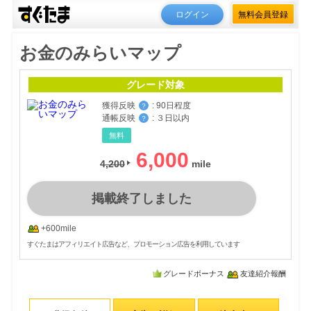
ログイン
無料会員登録
お金のみらいマップ
グレード対象
獲得反映
:
90日程度
？
通帳反映
:
３日以内
？
無料
6,000
4,200
掲載終了しました
+600mile
すぐたまはアフィリエイト広告など、プロモーション広告を利用しています
グレードボーナス
友達紹介報酬