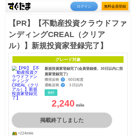
ログイン
無料会員登録
【PR】【不動産投資クラウドファ
ンディングCREAL（クリア
ル）】新規投資家登録完了】
グレード対象
新規投資家登録完了(会員登録後、30日以内に投
資家登録完了)
獲得反映
:
60日程度
？
通帳反映
:
３日以内
？
無料
2,240
掲載終了しました
+224mile