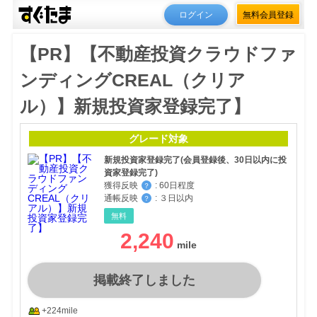
ログイン
無料会員登録
【PR】【不動産投資クラウドファ
ンディングCREAL（クリア
ル）】新規投資家登録完了】
グレード対象
新規投資家登録完了(会員登録後、30日以内に投
資家登録完了)
獲得反映
:
60日程度
？
通帳反映
:
３日以内
？
無料
2,240
掲載終了しました
+224mile