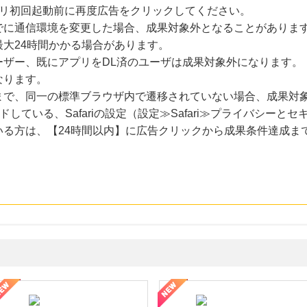
プリ初回起動前に再度広告をクリックしてください。
でに通信環境を変更した場合、成果対象外となることがありま
大24時間かかる場合があります。
ーザー、既にアプリをDL済のユーザは成果対象外になります。
なります。
まで、同一の標準ブラウザ内で遷移されていない場合、成果対
ードしている、Safariの設定（設定≫Safari≫プライバシー
いる方は、【24時間以内】に広告クリックから成果条件達成ま
年の信頼と高価買取を実現！ブランド品・貴金属の無料査定