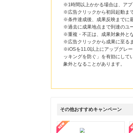
※1時間以上かかる場合は、ア
※広告クリックから初回起動ま
※条件達成後、成果反映までに最
※過去に成果地点まで到達のユ
※重複・不正は、成果対象外と
※広告クリックから成果に至る
※iOSを11.0以上にアップグレ
ッキングを防ぐ」を有効にして
象外となることがあります。
その他おすすめキャンペーン
ni】妊活期のための葉酸サプリ
【LOJEL公式サイト】スーツケース・バッグ
【ロデオドライブ】創業70