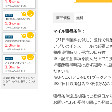
5時間前
【航空券＋宿泊の予約はこちら】じゃらんパック
1.0
%mile
商品価格
無料
にお申し込みがありました
5時間前
マイル獲得条件：
話題の商品がお得に試せる【サンプル百貨店】ちょっプル申込
1.0
%mile
【31日間無料お試し】登録で報
にお申し込みがありました
アプリのインストールは必要ご
報酬獲得時期：平均30日程度
8時間前
ブックオフオンライン販売
※下記注意事項を読んだ上でご
3.0
%mile
※報酬獲得時期は必ず期間中に
にお申し込みがありました
ださい※
9時間前
※U-NEXTとU-NEXTブッ
Ｏｉｓｉｘ（おいしっくす）
※最近参加されたキャンペー
1.0
ンをランダムに表示していま
%mile
※32日目以降は2,728円(税込
す
にお申し込みがありました
15時間前
獲得条件達成期限はご登録日から
au PAY マーケット
お問い合わせ受付期限はご登録日
1.0
%mile
にお申し込みがありました