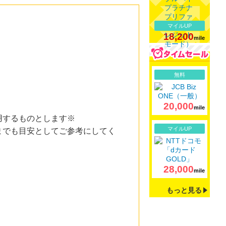
マイルUP
18,200
mile
詳細
無料
20,000
mile
用するものとします※
詳細
マイルUP
までも目安としてご参考にしてく
28,000
mile
もっと見る