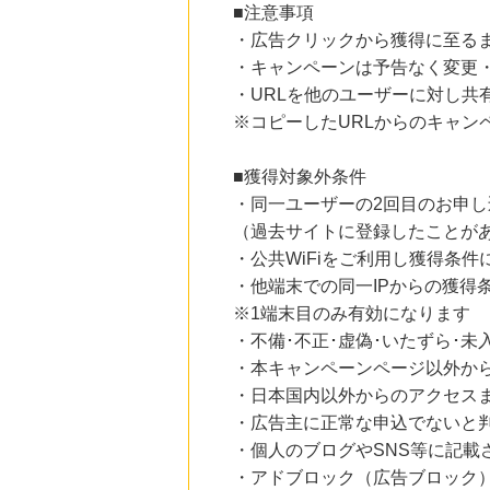
■注意事項
23時間前
・広告クリックから獲得に至る
楽天ブックス
1.0
%mile
・キャンペーンは予告なく変更
にお申し込みがありました
・URLを他のユーザーに対し共
23時間前
※コピーしたURLからのキャン
楽天市場
2.0
%mile
にお申し込みがありました
■獲得対象外条件
・同一ユーザーの2回目のお申し
5時間前
（過去サイトに登録したことが
国内最大級の総合電子書籍ストア ブックライブ
3.0
%mile
・公共WiFiをご利用し獲得条件
にお申し込みがありました
・他端末での同一IPからの獲得
5時間前
※1端末目のみ有効になります
Yahoo!ショッピング
・不備･不正･虚偽･いたずら･未
2.0
%mile
にお申し込みがありました
・本キャンペーンページ以外か
・日本国内以外からのアクセスま
・広告主に正常な申込でないと
・個人のブログやSNS等に記載
・アドブロック（広告ブロック