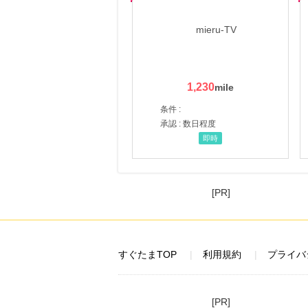
1,230
条件 :
承認 : 数日程度
即時
[PR]
すぐたまTOP
利用規約
プライバ
[PR]