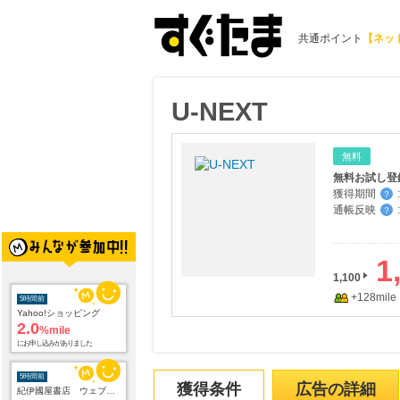
共通ポイント
【ネッ
U-NEXT
無料
無料お試し登
獲得期間
:
？
通帳反映
:
？
1
5時間前
1,100
Yahoo!ショッピング
+128mile
2.0
%mile
にお申し込みがありました
5時間前
紀伊國屋書店 ウェブストア
1.5
%mile
獲得条件
広告の詳細
にお申し込みがありました