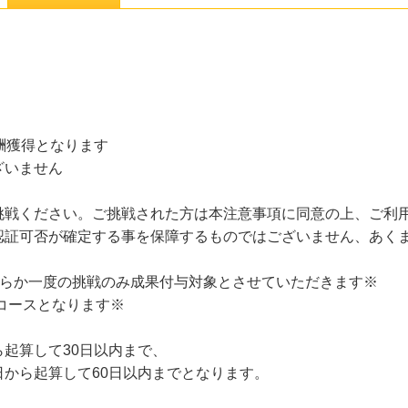
酬獲得となります
ざいません
挑戦ください。ご挑戦された方は本注意事項に同意の上、ご利
認証可否が確定する事を保障するものではございません、あく
クどちらか一度の挑戦のみ成果付与対象とさせていただきます※
)のコースとなります※
起算して30日以内まで、
から起算して60日以内までとなります。