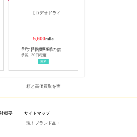
5,600
条件 : 新規買取成約
承認 : 30日程度
無料
社概要
サイトマップ