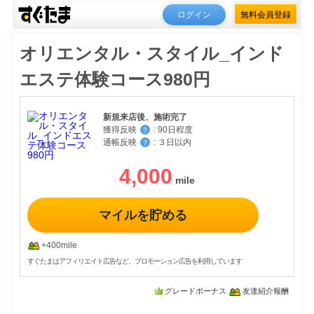
ログイン
無料会員登録
オリエンタル・スタイル_インド
エステ体験コース980円
新規来店後、施術完了
獲得反映
:
90日程度
？
通帳反映
:
３日以内
？
4,000
マイルを貯める
+400mile
すぐたまはアフィリエイト広告など、プロモーション広告を利用しています
グレードボーナス
友達紹介報酬