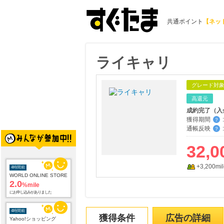
共通ポイント
【ネッ
ライキャリ
グレード対
高還元
成約完了（入
獲得期間
:
？
通帳反映
:
？
32,0
+3,200mil
4時間前
WORLD ONLINE STORE
2.0
%mile
にお申し込みがありました
4時間前
獲得条件
広告の詳細
Yahoo!ショッピング