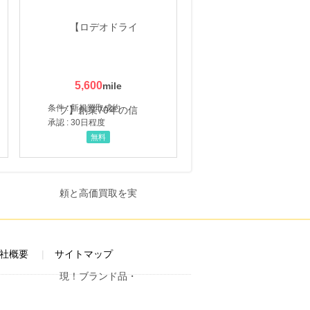
5,600
条件 : 新規買取成約
承認 : 30日程度
無料
社概要
サイトマップ