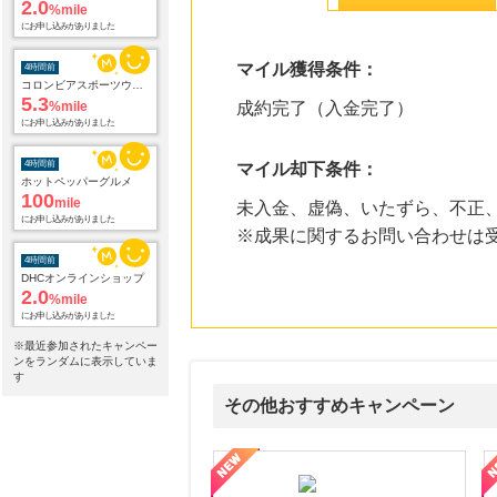
2.0
%mile
にお申し込みがありました
マイル獲得条件：
4時間前
コロンビアスポーツウェア 公式サイト
5.3
%mile
成約完了（入金完了）
にお申し込みがありました
4時間前
マイル却下条件：
ホットペッパーグルメ
100
mile
未入金、虚偽、いたずら、不正
にお申し込みがありました
※成果に関するお問い合わせは
4時間前
DHCオンラインショップ
2.0
%mile
にお申し込みがありました
※最近参加されたキャンペー
7時間前
ンをランダムに表示していま
ブックオフオンライン販売
す
3.0
%mile
その他おすすめキャンペーン
にお申し込みがありました
8時間前
ni】妊活期のための葉酸サプリ
【LOJEL公式サイト】スーツケース・バッグ
【ロデオドライブ】創業70
Ｏｉｓｉｘ（おいしっくす）
1.0
%mile