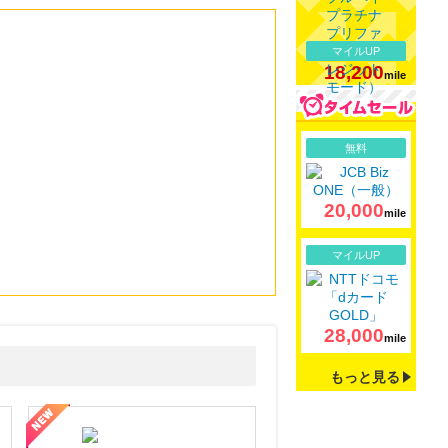
マイルUP
18,200
mile
詳細
無料
20,000
mile
詳細
マイルUP
28,000
mile
もっと見る