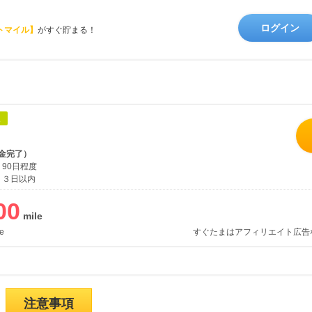
ログイン
トマイル】
がすぐ貯まる！
象
金完了）
90日程度
３日以内
00
e
すぐたまはアフィリエイト広告
注意事項