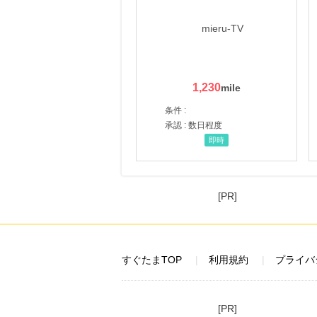
にお申し込みがありました
14時間前
au PAY マーケット
1.0
%mile
にお申し込みがありました
1,230
22時間前
楽天市場
条件 :
2.0
%mile
承認 : 数日程度
にお申し込みがありました
即時
4時間前
じゃらんnet
1.0
%mile
にお申し込みがありました
[PR]
すぐたまTOP
利用規約
プライバ
[PR]