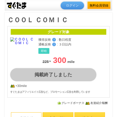
ログイン
無料会員登録
ＣＯＯＬ ＣＯＭＩＣ
グレード対象
獲得反映
:
数日程度
？
通帳反映
:
３日以内
？
即時
300
225
掲載終了しました
+30mile
すぐたまはアフィリエイト広告など、プロモーション広告を利用しています
グレードボーナス
友達紹介報酬