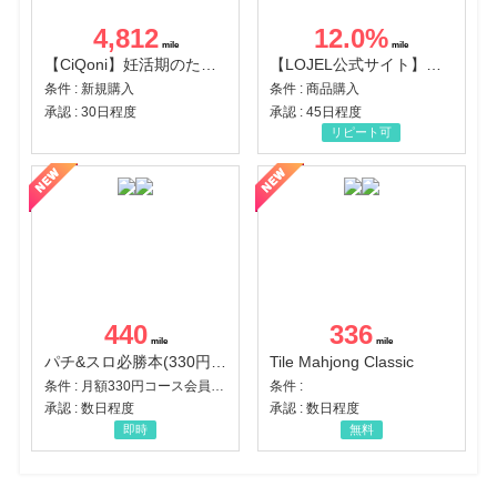
4,812
12.0
%
【CiQoni】妊活期のための葉酸サプリ
【LOJEL公式サイト】スーツケース・バッグ
条件 : 新規購入
条件 : 商品購入
承認 : 30日程度
承認 : 45日程度
リピート可
440
336
パチ&スロ必勝本(330円コース)
Tile Mahjong Classic
条件 : 月額330円コース会員登録完了
条件 :
承認 : 数日程度
承認 : 数日程度
即時
無料