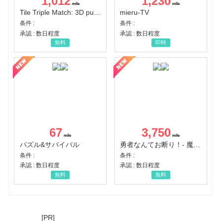
1,012
1,230
Tile Triple Match: 3D puzzle
mieru-TV
条件 :
条件 :
承認 : 数日程度
承認 : 数日程度
無料
即時
67
3,750
パズル&サバイバル
勇者なんてお断り！- 魔王の力で異世界征服
条件 :
条件 :
承認 : 数日程度
承認 : 数日程度
無料
無料
[PR]