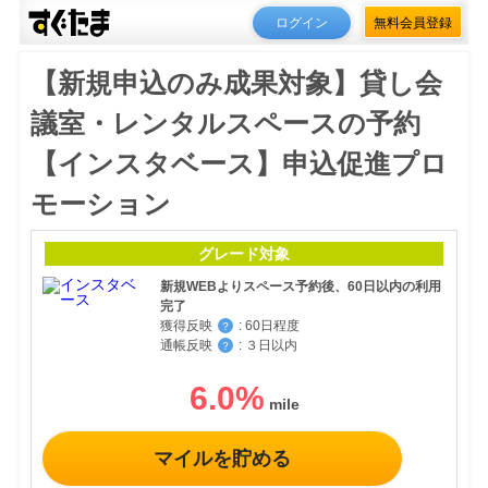
ログイン
無料会員登録
【新規申込のみ成果対象】貸し会
議室・レンタルスペースの予約
【インスタベース】申込促進プロ
モーション
グレード対象
新規WEBよりスペース予約後、60日以内の利用
完了
獲得反映
:
60日程度
？
通帳反映
:
３日以内
？
6.0
%
マイルを貯める