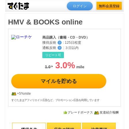
ログイン
無料会員登録
HMV & BOOKS online
商品購入（書籍・CD・DVD）
獲得反映
:
125日程度
？
通帳反映
:
３日以内
？
リピート可
3.0
%
1.0
マイルを貯める
+5%mile
すぐたまはアフィリエイト広告など、プロモーション広告を利用しています
グレードボーナス
友達紹介報酬