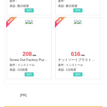
条件 :
条件 :
承認 : 数日程度
承認 : 数日程度
無料
即時
208
616
Screw Out Factory Puzzle 3D（経験値バーのマイルストーンを5にする（ユーザーレベル5に到達する））（Android）
ナットソートブラスト：カラーパズル（チャレンジ11完了）（Android）
条件 : インストール
条件 : インストール
承認 : 1日程度
承認 : 1日程度
無料
無料
[PR]