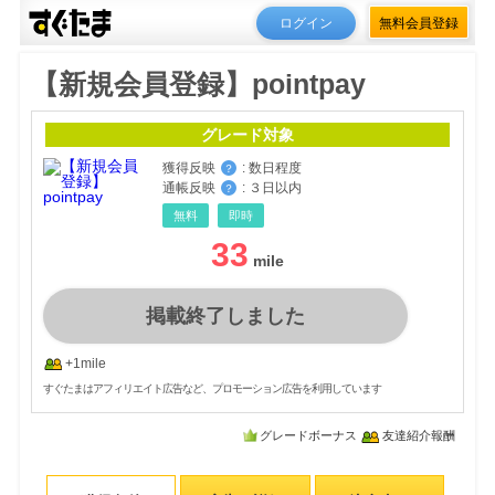
ログイン
無料会員登録
【新規会員登録】pointpay
グレード対象
獲得反映
:
数日程度
？
通帳反映
:
３日以内
？
無料
即時
33
掲載終了しました
+1mile
すぐたまはアフィリエイト広告など、プロモーション広告を利用しています
グレードボーナス
友達紹介報酬