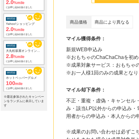
2.0
%mile
にお申し込みがありました
6時間前
商品価格
商品により異なる
Yahoo!ショッピング
2.0
%mile
にお申し込みがありました
マイル獲得条件：
6時間前
新規WEB申込み
大丸松坂屋オンラインショッピング
2.8
%mile
※おもちゃのChaChaChaを
にお申し込みがありました
※成果対象サービス：おもちゃのCh
※お一人様1回のみの成果となり
6時間前
ホットペッパーグルメ
100
mile
にお申し込みがありました
マイル却下条件：
※最近参加されたキャンペー
不正・重複・虚偽・キャンセル・
6時間前
ンをランダムに表示していま
アニメイトオンラインショップ
す
み・該当LP以外からの申込み・
2.0
%mile
用者からの申込み・本人からの申
にお申し込みがありました
14時間前
※成果のお問い合わせは必ずこ
ソースネクスト
5.0
%mile