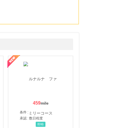
459
条件 :
承認 : 数日程度
即時