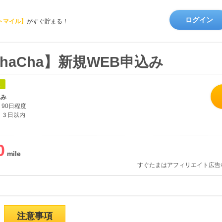
ログイン
トマイル】
がすぐ貯まる！
haCha】新規WEB申込み
象
込み
90日程度
３日以内
0
すぐたまはアフィリエイト広告
注意事項