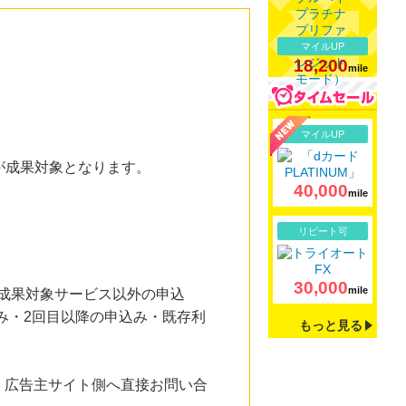
マイルUP
18,200
mile
詳細
マイルUP
方が成果対象となります。
40,000
mile
詳細
リピート可
30,000
mile
・成果対象サービス以外の申込
み・2回目以降の申込み・既存利
もっと見る
。広告主サイト側へ直接お問い合