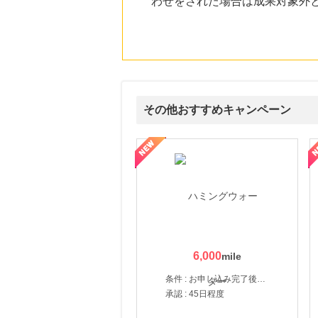
わせをされた場合は成果対象外
にお申し込みがありました
18時間前
HABA ONLINE
5.0
%mile
にお申し込みがありました
23時間前
楽天市場
その他おすすめキャンペーン
2.0
%mile
にお申し込みがありました
賀監修【おせちの千賀屋】おもてなし参道本店
SBI新生銀行「口座開設」
4時間前
カゴメ「毎日飲む野菜」
792
mile
にお申し込みがありました
5時間前
Trip.com（トリップドットコム）ホテル
5.0
%mile
6,000
にお申し込みがありました
条件 : お申し込み完了後、決済登録完了と1ヶ月以内のサーバー初回設置。
承認 : 45日程度