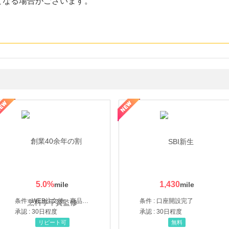
となる場合がございます。
ルナルナ ファミリーコース
5.0
%
1,430
条件 : WEB注文後、商品受け取り+入金確認時点
条件 : 口座開設完了
承認 : 30日程度
承認 : 30日程度
リピート可
無料