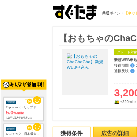
共通ポイント
【ネッ
【おもちゃのChaC
グレード対
新規WEB申
獲得期間
:
？
通帳反映
:
？
3,20
+320mile
5時間前
Trip.com（トリップドットコム）ホテル
5.0
%mile
にお申し込みがありました
6時間前
獲得条件
広告の詳細
レコチョク 日本最大級の音楽配信サイト