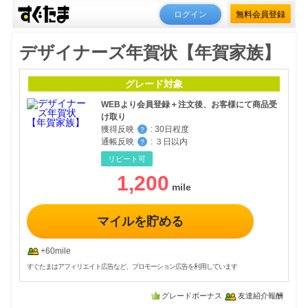
ログイン
無料会員登録
デザイナーズ年賀状【年賀家族】
グレード対象
WEBより会員登録＋注文後、お客様にて商品受
け取り
獲得反映
:
30日程度
？
通帳反映
:
３日以内
？
リピート可
1,200
マイルを貯める
+60mile
すぐたまはアフィリエイト広告など、プロモーション広告を利用しています
グレードボーナス
友達紹介報酬