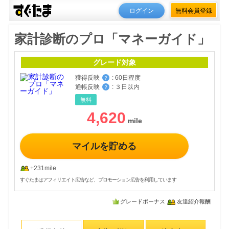
ログイン
無料会員登録
家計診断のプロ「マネーガイド」
グレード対象
獲得反映
:
60日程度
？
通帳反映
:
３日以内
？
無料
4,620
マイルを貯める
+231mile
すぐたまはアフィリエイト広告など、プロモーション広告を利用しています
グレードボーナス
友達紹介報酬