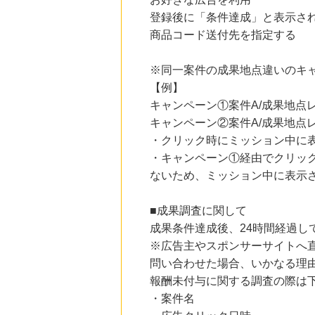
%mile
にお申し込みがありました
登録後に「条件達成」と表示さ
商品コード送付先を指定する
20時間前
ブックオフオンライン販売
3.0
%mile
※同一案件の成果地点違いのキ
にお申し込みがありました
【例】
3時間前
キャンペーン①案件A/成果地点レ
au PAY マーケット
1.0
キャンペーン②案件A/成果地点レ
%mile
にお申し込みがありました
・クリック時にミッション中に
・キャンペーン①経由でクリッ
5時間前
SBI新生銀行「口座開設」
ないため、ミッション中に表示
1,430
mile
にお申し込みがありました
■成果調査に関して
成果条件達成後、24時間経過
※広告主やスポンサーサイトへ
問い合わせた場合、いかなる理
報酬未付与に関する調査の際は
・案件名