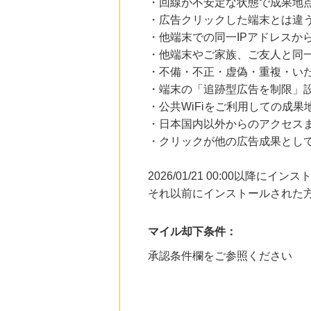
・回線が不安定な状態で成果地
・広告クリックした端末とは違
・他端末での同一IPアドレスか
・他端末やご家族、ご友人と同一
・不備・不正・虚偽・重複・い
・端末の「追跡型広告を制限」
・公共WiFiをご利用しての成果
・日本国内以外からのアクセスま
・クリックが他の広告成果とし
2026/01/21 00:00以降
それ以前にインストールされた
マイル却下条件：
承認条件欄をご参照ください