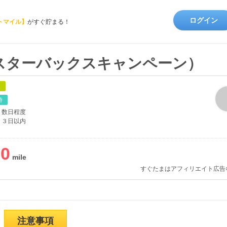
ログイン
トマイル】
がすぐ貯まる！
スターバックスキャンペーン）
象
時
数日程度
３日以内
00
すぐたまはアフィリエイト広告
注意事項