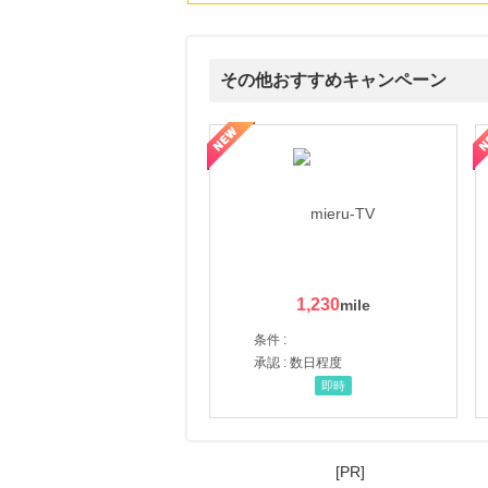
その他おすすめキャンペーン
ni】妊活期のための葉酸サプリ
【LOJEL公式サイト】スーツケース・バッグ
【ロデオドライブ】創業70
1,230
条件 :
承認 : 数日程度
即時
[PR]