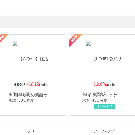
年の信頼と高価買取を実現！ブランド品・貴金属の無料査定
4,812
12.0
%
4,000
条件 : 新規購入
条件 : 商品購入
承認 : 30日程度
承認 : 45日程度
リピート可