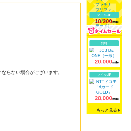
マイルUP
18,200
mile
詳細
無料
20,000
mile
果にならない場合がございます。
詳細
マイルUP
28,000
mile
もっと見る