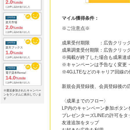
2.0
%mile
にお申し込みがありました
マイル獲得条件：
11時間前
楽天ブックス
1.0
※ご注意点※
%mile
にお申し込みがありました
成果受付期限 ：広告クリック
17時間前
電子貸本Renta!
成果調査受付期限：広告クリック
14.0
%mile
※掲載が終了した場合も成果達
にお申し込みがありました
※キャンペーンは予告なく変更
17時間前
※4G,LTEなどのキャリア回
Yahoo!ショッピング
2.0
%mile
にお申し込みがありました
新規会員登録後、会員登録後の
※最近参加されたキャンペー
ンをランダムに表示していま
17時間前
す
ホットペッパーグルメ
〈成果までのフロー〉
100
mile
LP内のキャンペーン参加ボタン
にお申し込みがありました
プレゼンターズLINEの許可をタ
17時間前
友達追加をタップ
じゃらんnet
1.0
お好きな広告を利用