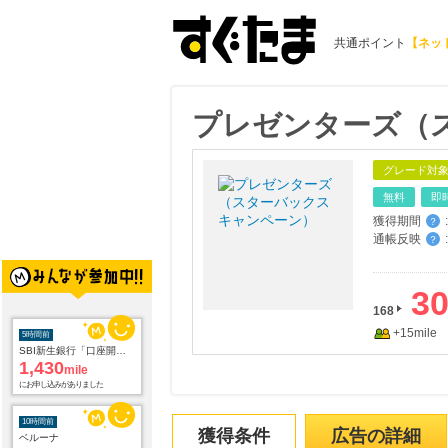
共通ポイント
【ネッ
プレゼンターズ（
グレード対
無料
即
獲得期間
:
？
通帳反映
:
？
5時間前
SBI新生銀行「口座開設」
1,430
mile
3
にお申し込みがありました
168
+15mile
10時間前
ベルーナ
2.0
%mile
にお申し込みがありました
11時間前
獲得条件
広告の詳細
楽天市場