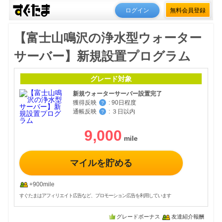
ログイン
無料会員登録
【富士山鳴沢の浄水型ウォーター
サーバー】新規設置プログラム
グレード対象
新規ウォーターサーバー設置完了
獲得反映
:
90日程度
？
通帳反映
:
３日以内
？
9,000
マイルを貯める
+900mile
すぐたまはアフィリエイト広告など、プロモーション広告を利用しています
グレードボーナス
友達紹介報酬