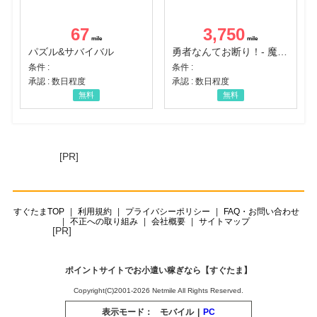
67
3,750
パズル&サバイバル
勇者なんてお断り！- 魔王の力で異世界征服
条件 :
条件 :
承認 : 数日程度
承認 : 数日程度
無料
無料
[PR]
すぐたまTOP
利用規約
プライバシーポリシー
FAQ・お問い合わせ
不正への取り組み
会社概要
サイトマップ
[PR]
ポイントサイトでお小遣い稼ぎなら【すぐたま】
Copyright(C)2001-2026 Netmile All Rights Reserved.
表示モード：
モバイル
|
PC