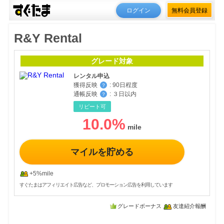
ログイン
無料会員登録
R&Y Rental
グレード対象
レンタル申込
獲得反映
:
90日程度
？
通帳反映
:
３日以内
？
リピート可
10.0
%
マイルを貯める
+5%mile
すぐたまはアフィリエイト広告など、プロモーション広告を利用しています
グレードボーナス
友達紹介報酬