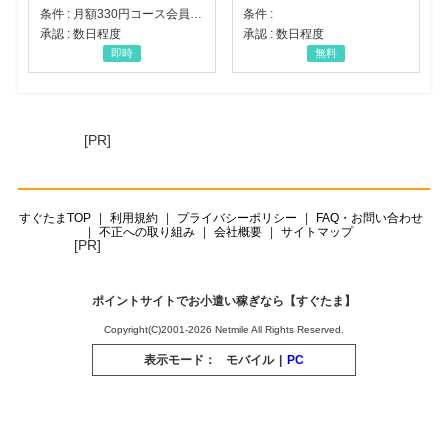
条件 : 月額330円コース会員登録完了
条件 :
承認 : 数日程度
承認 : 数日程度
即時
無料
[PR]
すぐたまTOP
利用規約
プライバシーポリシー
FAQ・お問い合わせ
不正への取り組み
会社概要
サイトマップ
[PR]
ポイントサイトでお小遣い稼ぎなら【すぐたま】
Copyright(C)2001-2026 Netmile All Rights Reserved.
表示モード：
モバイル
|
PC