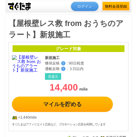
ログイン
無料会員登録
【屋根壁レス救 from おうちのア
ラート】新規施工
グレード対象
新規施工
獲得反映
:
90日程度
？
通帳反映
:
３日以内
？
高還元
14,400
マイルを貯める
+1,440mile
すぐたまはアフィリエイト広告など、プロモーション広告を利用しています