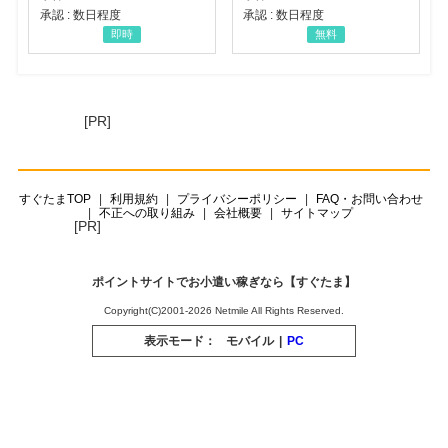
承認 : 数日程度
承認 : 数日程度
即時
無料
[PR]
すぐたまTOP
利用規約
プライバシーポリシー
FAQ・お問い合わせ
不正への取り組み
会社概要
サイトマップ
[PR]
ポイントサイトでお小遣い稼ぎなら【すぐたま】
Copyright(C)2001-2026 Netmile All Rights Reserved.
表示モード：
モバイル
|
PC