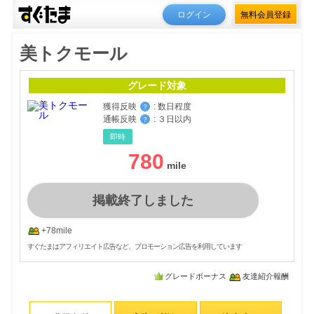
ログイン
無料会員登録
美トクモール
グレード対象
獲得反映
:
数日程度
？
通帳反映
:
３日以内
？
即時
780
掲載終了しました
+78mile
すぐたまはアフィリエイト広告など、プロモーション広告を利用しています
グレードボーナス
友達紹介報酬