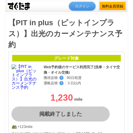
ログイン
無料会員登録
【PIT in plus（ピットインプラ
ス）】出光のカーメンテナンス予
約
グレード対象
Web予約後のサービス利用完了(洗車・タイヤ交
換・オイル交換)
獲得反映
:
90日程度
？
通帳反映
:
３日以内
？
1,230
掲載終了しました
+123mile