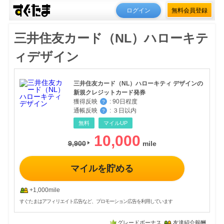
ログイン
無料会員登録
三井住友カード（NL）ハローキテ
ィデザイン
三井住友カード（NL）ハローキティ デザインの
新規クレジットカード発券
獲得反映
:
90日程度
？
通帳反映
:
３日以内
？
無料
マイルUP
10,000
9,900
マイルを貯める
+1,000mile
すぐたまはアフィリエイト広告など、プロモーション広告を利用しています
グレードボーナス
友達紹介報酬