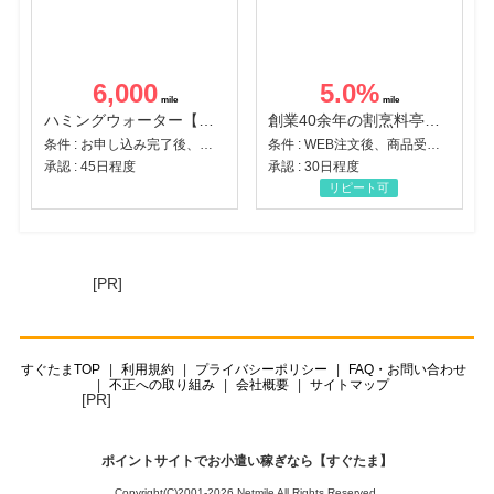
6,000
5.0
%
ハミングウォーター【販売代理店】
創業40余年の割烹料亭千賀監修【おせちの千賀屋】おもてなし参道本店
条件 : お申し込み完了後、決済登録完了と1ヶ月以内のサーバー初回設置。
条件 : WEB注文後、商品受け取り+入金確認時点
承認 : 45日程度
承認 : 30日程度
リピート可
[PR]
すぐたまTOP
利用規約
プライバシーポリシー
FAQ・お問い合わせ
不正への取り組み
会社概要
サイトマップ
[PR]
ポイントサイトでお小遣い稼ぎなら【すぐたま】
Copyright(C)2001-2026 Netmile All Rights Reserved.