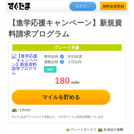
ログイン
無料会員登録
【進学応援キャンペーン】新規資
料請求プログラム
グレード対象
獲得反映
:
30日程度
？
通帳反映
:
３日以内
？
無料
180
マイルを貯める
+18mile
すぐたまはアフィリエイト広告など、プロモーション広告を利用しています
グレードボーナス
友達紹介報酬