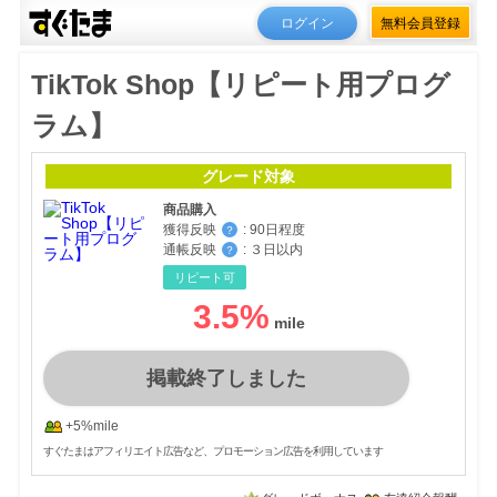
ログイン
無料会員登録
TikTok Shop【リピート用プログ
ラム】
グレード対象
商品購入
獲得反映
:
90日程度
？
通帳反映
:
３日以内
？
リピート可
3.5
%
掲載終了しました
+5%mile
すぐたまはアフィリエイト広告など、プロモーション広告を利用しています